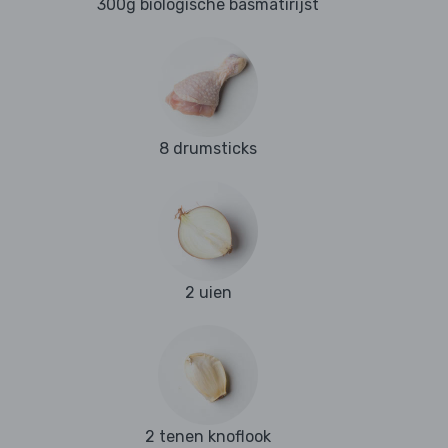
300g biologische basmatirijst
8 drumsticks
2 uien
2 tenen knoflook