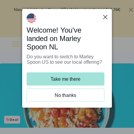
Nieuw bij Marley Spoon?
76€
Bestel nu en ontvang tot
korting op je eerste 5 boxen
.
Inwisselen
Welcome! You’ve
landed on Marley
Spoon NL
Do you want to switch to Marley
Spoon US to see our local offering?
Take me there
No thanks
Deal