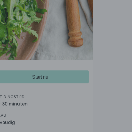
Start nu
EIDINGSTIJD
- 30 minuten
EAU
voudig