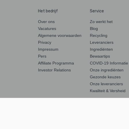
Het bedrijf
Service
Over ons
Zo werkt het
Vacatures
Blog
Algemene voorwaarden
Recycling
Privacy
Leveranciers
Impressum
Ingrediënten
Pers
Bewaartips
Affiliate Programma
COVID-19 Informatie
Investor Relations
Onze ingrediënten
Gezonde keuzes
Onze leveranciers
Kwaliteit & Versheid
Social media