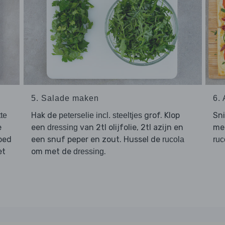
5. Salade maken
6.
Hak de
grof. Klop
Sn
te
peterselie incl. steeltjes
e
een
van 2tl olijfolie, 2tl azijn en
me
dressing
oed
een snuf peper en zout. Hussel de
rucola
ruc
et
om met de
.
dressing