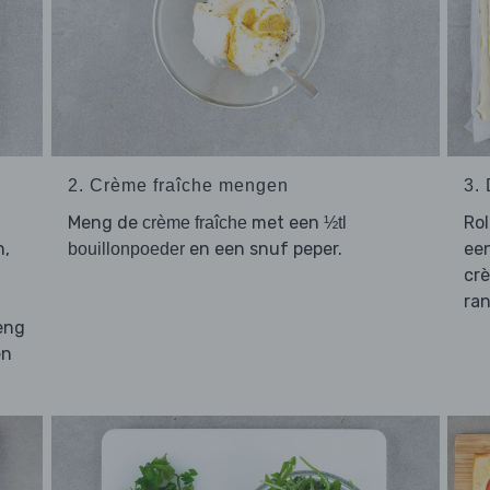
2. Crème fraîche mengen
3.
Meng de
met een
Ro
crème fraîche
½tl
,
en een snuf peper.
een
bouillonpoeder
crè
ran
eng
en