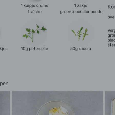
1 kuipje crème
1 zakje
Ko
fraîche
groentebouillonpoeder
ove
Ver
gro
bla
ste
kjes
10g peterselie
50g rucola
ppen