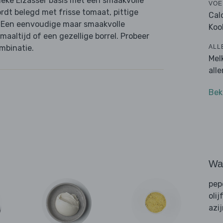
eke Elzasser basis met een smaakvolle
VOE
dt belegd met frisse tomaat, pittige
Cal
. Een eenvoudige maar smaakvolle
Koo
 maaltijd of een gezellige borrel. Probeer
ALL
ombinatie.
Mel
all
Bek
Wat
pep
olij
azi