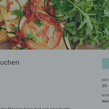
kuchen
BER
20 
NIV
een