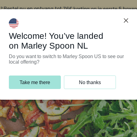
?
76€ korting op je eerste 5 boxen
Bestel nu en ontvang tot
t
Klantenservice
Welcome! You’ve landed
on Marley Spoon NL
Do you want to switch to Marley Spoon US to see our
local offering?
Take me there
No thanks