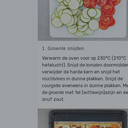
1. Groente snijden
Verwarm de oven voor op 230°C (210°C
hetelucht). Snijd de
doormidden
tomaten
verwijder de harde kern en snijd het
in dunne plakken. Snijd de
vruchtvlees
eveneens in dunne plakken. M
courgette
de
met 1el (wittewijn)azijn en e
groente
snuf zout.