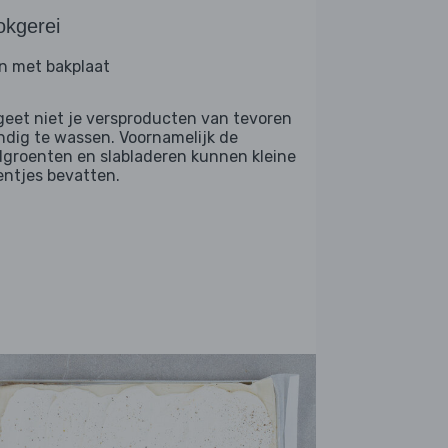
okgerei
n met bakplaat
geet niet je versproducten van tevoren
ndig te wassen. Voornamelijk de
dgroenten en slabladeren kunnen kleine
entjes bevatten.