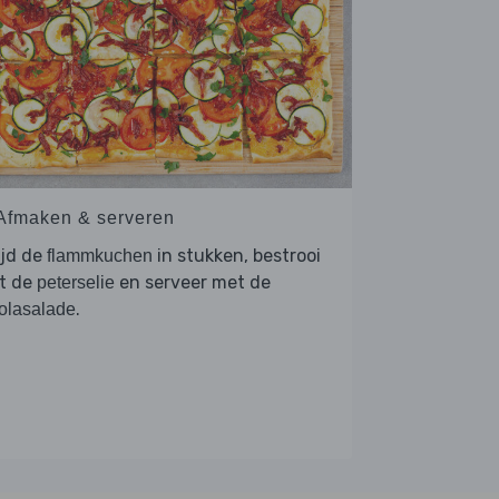
 Afmaken & serveren
ijd de
in stukken, bestrooi
flammkuchen
t de
en serveer met de
peterselie
.
olasalade