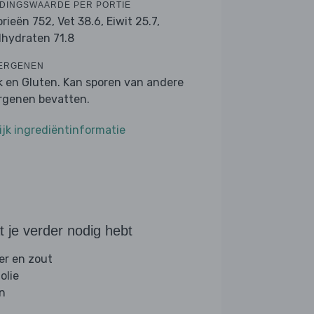
DINGSWAARDE PER PORTIE
orieën 752,
Vet 38.6,
Eiwit 25.7,
lhydraten 71.8
ERGENEN
k en Gluten. Kan sporen van andere
ergenen bevatten.
ijk ingrediëntinformatie
 je verder nodig hebt
er en zout
folie
jn