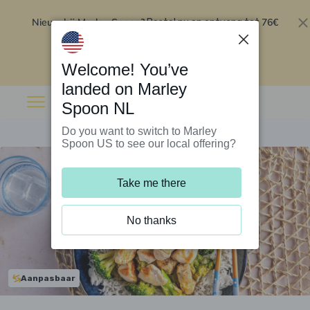
Nieuw bij Marley Spoon?
76€
Bestel nu en ontvang tot
korting op je eerste 5 boxen
.
Inwisselen
Welcome! You’ve
landed on Marley
Spoon NL
Do you want to switch to Marley
Spoon US to see our local offering?
Take me there
No thanks
Aanpasbaar