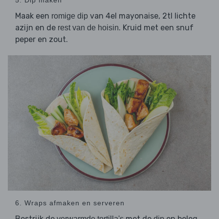
5. Dip maken
Maak een
van 4el mayonaise, 2tl lichte
romige dip
azijn en de
. Kruid met een snuf
rest van de hoisin
peper en zout.
6. Wraps afmaken en serveren
Bestrijk de
met de
en beleg
verwarmde tortilla's
dip