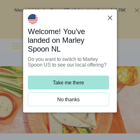
Nieuw bij Marley Spoon?
76€
Bestel nu en ontvang tot
korting op je eerste 5 boxen
.
Inwisselen
Welcome! You’ve
landed on Marley
Spoon NL
Do you want to switch to Marley
Spoon US to see our local offering?
Take me there
No thanks