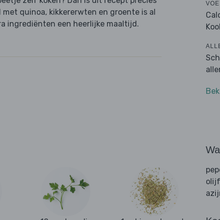
beetje zelf koken? Dan is dit recept precies
VOE
met quinoa, kikkererwten en groente is al
Cal
 ingrediënten een heerlijke maaltijd.
Koo
ALL
Sch
all
Bek
Wat
pep
olij
azi