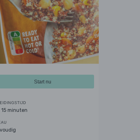
Start nu
EIDINGSTIJD
- 15 minuten
EAU
voudig