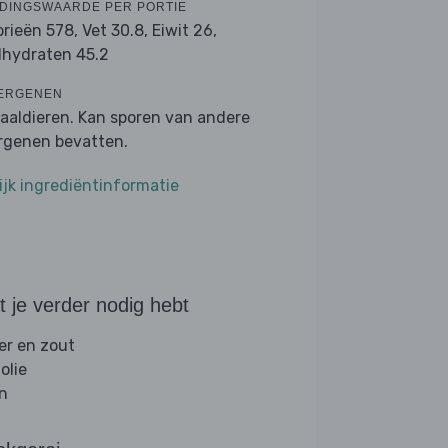
DINGSWAARDE PER PORTIE
orieën 578,
Vet 30.8,
Eiwit 26,
lhydraten 45.2
ERGENEN
aaldieren. Kan sporen van andere
ergenen bevatten.
ijk ingrediëntinformatie
 je verder nodig hebt
er en zout
folie
jn