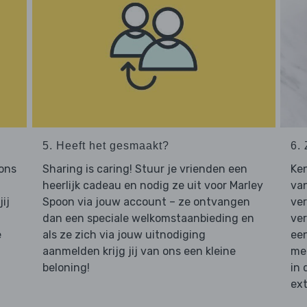
5. Heeft het gesmaakt?
6. 
 ons
Sharing is caring! Stuur je vrienden een
Ken
heerlijk cadeau en nodig ze uit voor Marley
van
ij
Spoon via jouw account – ze ontvangen
ve
dan een speciale welkomstaanbieding en
ver
e
als ze zich via jouw uitnodiging
een
aanmelden krijg jij van ons een kleine
mee
beloning!
in 
ext