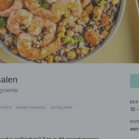
nalen
groente
BER
CHTEN
ONDER 650KCAL
ZUIVELARM
10 
NIV
een