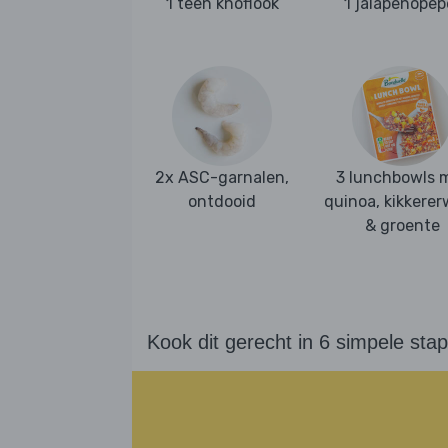
1 teen knoflook
1 jalapeñopep
2x ASC-garnalen,
3 lunchbowls 
ontdooid
quinoa, kikkere
& groente
Kook dit gerecht in 6 simpele sta