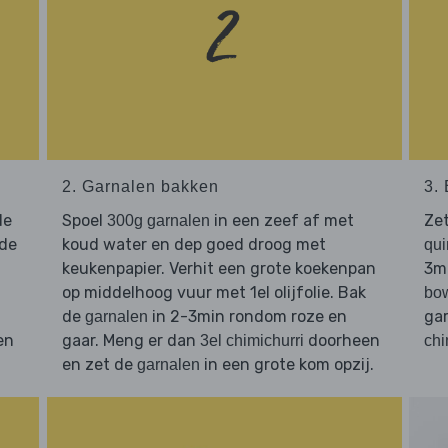
2. Garnalen bakken
3.
de
Spoel
in een zeef af met
Zet
300g garnalen
 de
koud water en dep goed droog met
qui
keukenpapier. Verhit een grote koekenpan
3mi
op middelhoog vuur met 1el olijfolie. Bak
bo
de
in 2-3min rondom roze en
ga
garnalen
en
gaar. Meng er dan
doorheen
3el chimichurri
chi
en zet de
in een grote kom opzij.
garnalen