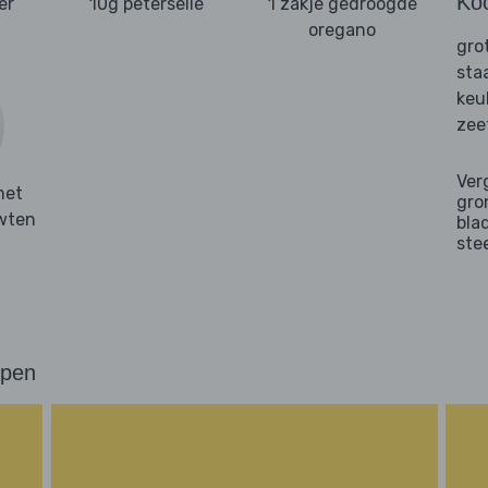
Ko
er
10g peterselie
1 zakje gedroogde
oregano
gro
sta
keu
zee
Ver
met
gro
rwten
bla
ste
ppen