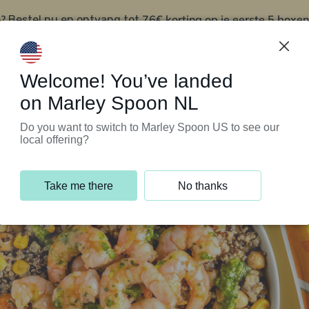
?
76€ korting op je eerste 5 boxen
Bestel nu en ontvang tot
t
Klantenservice
Welcome! You’ve landed
on Marley Spoon NL
Do you want to switch to Marley Spoon US to see our
local offering?
Take me there
No thanks