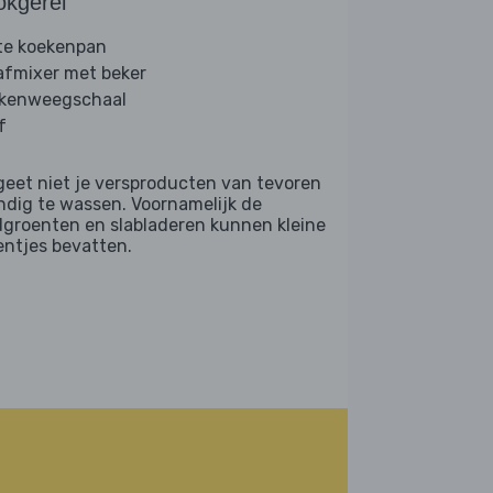
okgerei
te koekenpan
afmixer met beker
kenweegschaal
f
geet niet je versproducten van tevoren
ndig te wassen. Voornamelijk de
dgroenten en slabladeren kunnen kleine
entjes bevatten.