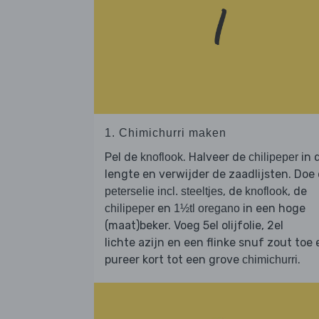
1. Chimichurri maken
Pel de
. Halveer de
in 
knoflook
chilipeper
lengte en verwijder de zaadlijsten. Doe
, de
, de
peterselie incl. steeltjes
knoflook
en
in een hoge
chilipeper
1½tl oregano
(maat)beker. Voeg 5el olijfolie, 2el
lichte azijn en een flinke snuf zout toe 
pureer kort tot een grove
.
chimichurri