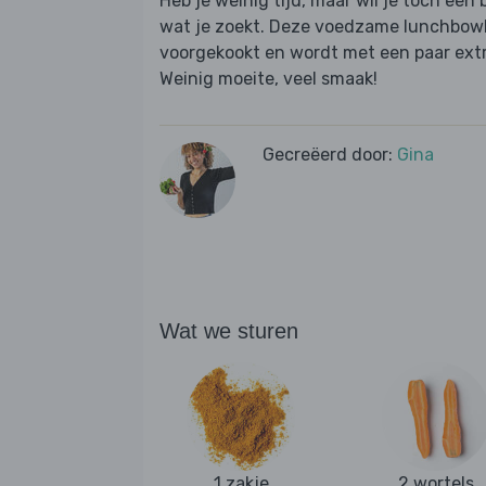
Heb je weinig tijd, maar wil je toch een 
wat je zoekt. Deze voedzame lunchbowl 
voorgekookt en wordt met een paar extra
Weinig moeite, veel smaak!
Gecreëerd door:
Gina
Wat we sturen
1 zakje
2 wortels