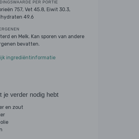
DINGSWAARDE PER PORTIE
orieën 757,
Vet 45.8,
Eiwit 30.3,
lhydraten 49.6
ERGENEN
terd en Melk. Kan sporen van andere
ergenen bevatten.
ijk ingrediëntinformatie
 je verder nodig hebt
er en zout
ker
folie
jn