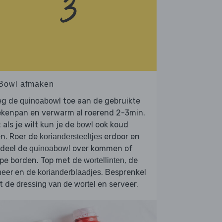
 Bowl afmaken
eg de
toe aan de gebruikte
quinoabowl
ekenpan en verwarm al roerend 2-3min.
: als je wilt kun je de
ook koud
bowl
n. Roer de
erdoor en
koriandersteeltjes
rdeel de
over kommen of
quinoabowl
epe borden. Top met de
, de
wortellinten
en de
. Besprenkel
neer
korianderblaadjes
t de
en serveer.
dressing van de wortel