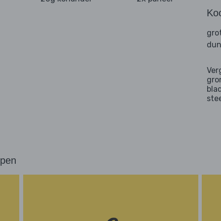
Ko
gro
dun
Ver
gro
bla
ste
ppen