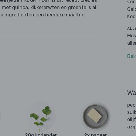
beetje zelf koken? Dan is dit recept precies
VOE
met quinoa, kikkererwten en groente is al
Cal
 ingrediënten een heerlijke maaltijd.
Koo
ALL
Mos
all
Bek
Wat
pep
sui
olij
azi
20g koriander
2x paneer