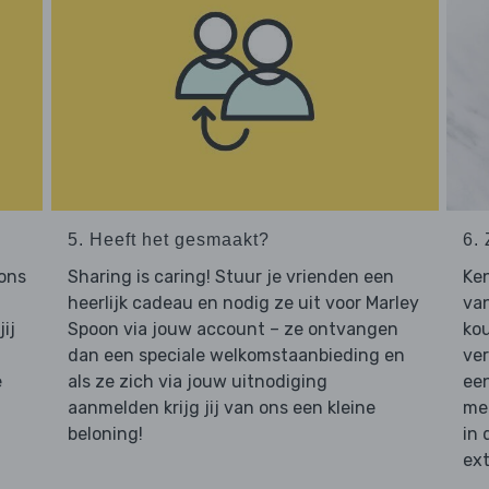
5. Heeft het gesmaakt?
6. 
 ons
Sharing is caring! Stuur je vrienden een
Ken
heerlijk cadeau en nodig ze uit voor Marley
van
ij
Spoon via jouw account – ze ontvangen
ko
dan een speciale welkomstaanbieding en
ver
e
als ze zich via jouw uitnodiging
een
aanmelden krijg jij van ons een kleine
mee
beloning!
in 
ext