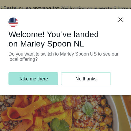
?
76€ korting op je eerste 5 boxen
Bestel nu en ontvang tot
t
Klantenservice
Welcome! You’ve landed
on Marley Spoon NL
Do you want to switch to Marley Spoon US to see our
local offering?
Take me there
No thanks