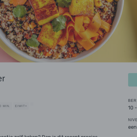
er
BER
0 MIN.
EIWIT+
10 
NIV
een