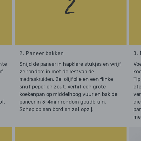
2. Paneer bakken
3.
chte
Snijd de
in hapklare stukjes en wrijf
Vo
paneer
uf
ze rondom in met de
ko
rest van de
, 2el olijfolie en een flinke
madraskruiden
Tip
snuf peper en zout. Verhit een grote
ete
koekenpan op middelhoog vuur en bak de
ve
of.
in 3-4min rondom goudbruin.
di
paneer
Schep op een bord en zet opzij.
pa
me