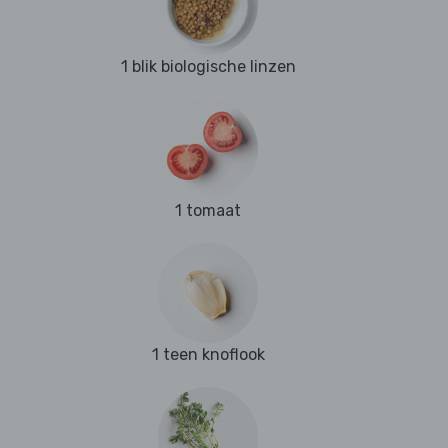
1 blik biologische linzen
1 tomaat
1 teen knoflook