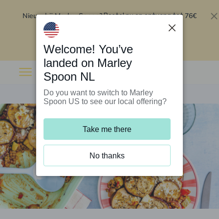
Nieuw bij Marley Spoon?
76€
Bestel nu en ontvang tot
korting op je eerste 5 boxen
.
Inwisselen
Welcome! You’ve
landed on Marley
Spoon NL
Do you want to switch to Marley
Spoon US to see our local offering?
Take me there
No thanks