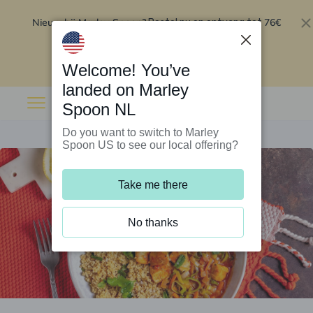
Nieuw bij Marley Spoon?
76€
Bestel nu en ontvang tot
korting op je eerste 5 boxen
.
Inwisselen
Welcome! You’ve
landed on Marley
Spoon NL
Do you want to switch to Marley
Spoon US to see our local offering?
Take me there
No thanks