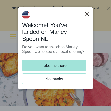
Nieuw bij Marley Spoon?
76€
Bestel nu en ontvang tot
korting op je eerste 5 boxen
.
Inwisselen
Welcome! You’ve
landed on Marley
Spoon NL
Do you want to switch to Marley
Spoon US to see our local offering?
Take me there
No thanks