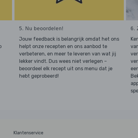
5. Nu beoordelen!
6. 
Jouw feedback is belangrijk omdat het ons
Ken
o
helpt onze recepten en ons aanbod te
van
verbeteren, en meer te leveren van wat jij
ver
lekker vindt. Dus wees niet verlegen –
ver
beoordeel elk recept uit ons menu dat je
een
hebt geprobeerd!
Bek
app
spe
Klantenservice