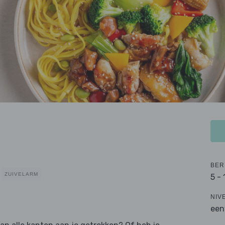
BER
ZUIVELARM
5 -
NIV
een