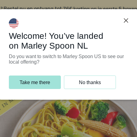
?
76€ korting op je eerste 5 boxen
Bestel nu en ontvang tot
t
Klantenservice
Welcome! You’ve landed
on Marley Spoon NL
Do you want to switch to Marley Spoon US to see our
local offering?
Take me there
No thanks