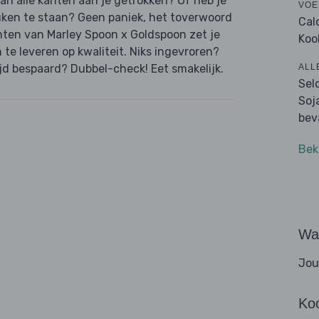
van alle kanten aan je getrokken? Of heb je
VOE
uken te staan? Geen paniek, het toverwoord
Cal
hten van Marley Spoon x Goldspoon zet je
Koo
n te leveren op kwaliteit. Niks ingevroren?
ALL
jd bespaard? Dubbel-check! Eet smakelijk.
Sel
Soj
bev
Bek
Wat
Jou
Ko