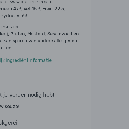
DINGSWAARDE PER PORTIE
orieën 473,
Vet 15.3,
Eiwit 22.5,
lhydraten 63
ERGENEN
derij, Gluten, Mosterd, Sesamzaad en
a. Kan sporen van andere allergenen
atten.
ijk ingrediëntinformatie
 je verder nodig hebt
w keuze!
okgerei