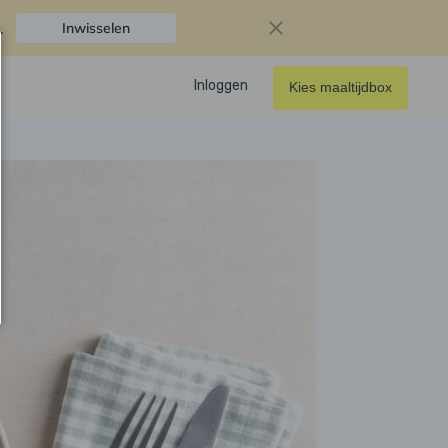
.
Inwisselen
Inloggen
Kies maaltijdbox