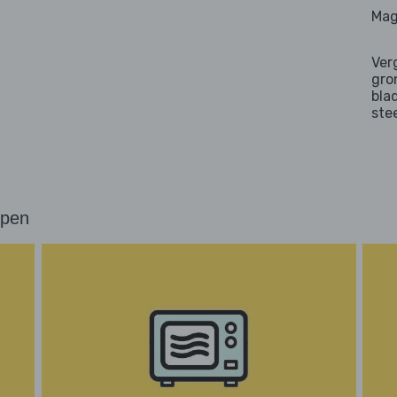
Mag
Ver
gro
bla
ste
ppen