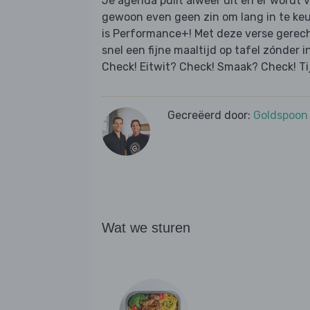
Je agenda puilt alweer uit en er wordt 
gewoon even geen zin om lang in te ke
is Performance+! Met deze verse gerec
snel een fijne maaltijd op tafel zónder i
Check! Eitwit? Check! Smaak? Check! Ti
Gecreëerd door:
Goldspoon
Wat we sturen