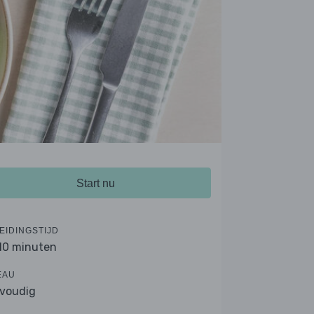
Start nu
EIDINGSTIJD
 10 minuten
EAU
voudig