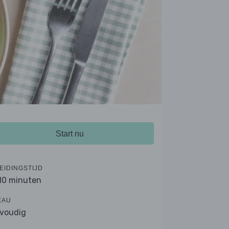
Start nu
EIDINGSTIJD
 10 minuten
EAU
voudig