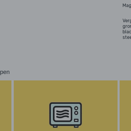
Mag
Ver
gro
bla
ste
ppen