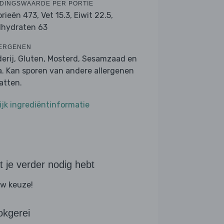
DINGSWAARDE PER PORTIE
orieën 473,
Vet 15.3,
Eiwit 22.5,
lhydraten 63
ERGENEN
derij, Gluten, Mosterd, Sesamzaad en
a. Kan sporen van andere allergenen
atten.
ijk ingrediëntinformatie
 je verder nodig hebt
w keuze!
okgerei