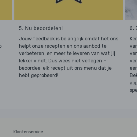
5. Nu beoordelen!
6. 
Jouw feedback is belangrijk omdat het ons
Ken
o
helpt onze recepten en ons aanbod te
van
verbeteren, en meer te leveren van wat jij
ver
lekker vindt. Dus wees niet verlegen –
ver
beoordeel elk recept uit ons menu dat je
een
hebt geprobeerd!
Bek
app
spe
Klantenservice