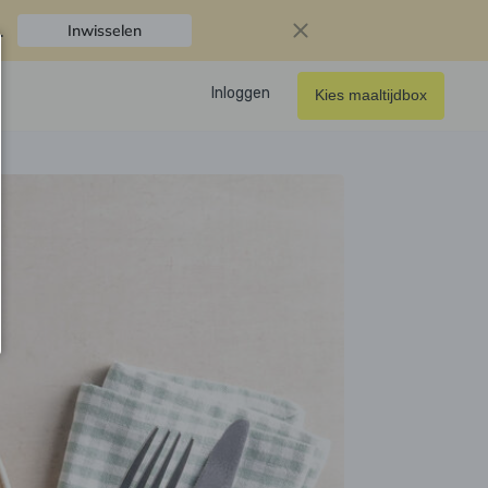
.
Inwisselen
Inloggen
Kies maaltijdbox