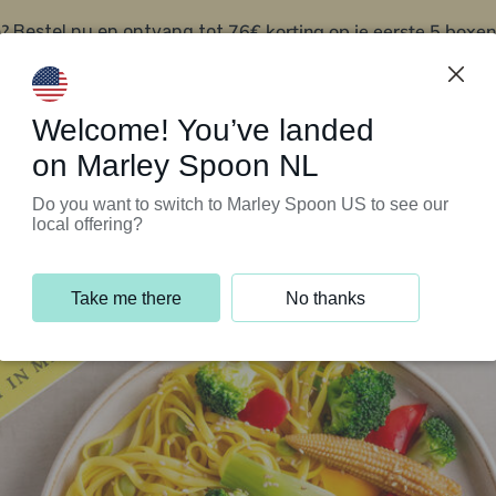
?
76€ korting op je eerste 5 boxen
Bestel nu en ontvang tot
t
Klantenservice
Welcome! You’ve landed
on Marley Spoon NL
Do you want to switch to Marley Spoon US to see our
local offering?
Take me there
No thanks