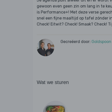
Je agenda puilt alweer uit en er wordt 
gewoon even geen zin om lang in te ke
is Performance+! Met deze verse gerec
snel een fijne maaltijd op tafel zónder i
Check! Eitwit? Check! Smaak? Check! Ti
Gecreëerd door:
Goldspoon
Wat we sturen