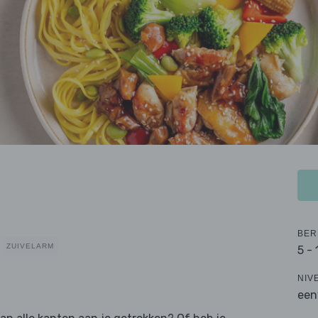
BER
ZUIVELARM
5 -
NIV
een