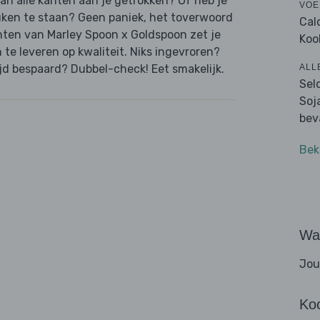
van alle kanten aan je getrokken? Of heb je
VOE
uken te staan? Geen paniek, het toverwoord
Cal
hten van Marley Spoon x Goldspoon zet je
Koo
n te leveren op kwaliteit. Niks ingevroren?
ALL
jd bespaard? Dubbel-check! Eet smakelijk.
Sel
Soj
bev
Bek
Wat
Jou
Ko