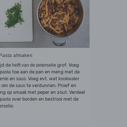
 Pasta afmaken
ijd de
grof. Voeg
helft van de peterselie
toe aan de pan en meng met de
pasta
en
. Voeg evt. wat
ente
saus
kookwater
e om de
te verdunnen. Proef en
saus
ng op smaak met peper en zout. Verdeel
over borden en bestrooi met de
pasta
.
erselie