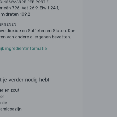
DINGSWAARDE PER PORTIE
orieën 796,
Vet 26.9,
Eiwit 24.1,
lhydraten 109.2
ERGENEN
veldioxide en Sulfieten en Gluten. Kan
ren van andere allergenen bevatten.
ijk ingrediëntinformatie
 je verder nodig hebt
er en zout
ker
folie
samicoazijn