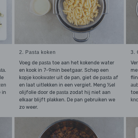
2. Pasta koken
3.
Voeg de
toe aan het kokende water
Ver
pasta
.
en kook in 7-9min beetgaar. Schep een
met
sta
de
kopje
uit de pan, giet de
af
fli
kookwater
pasta
en laat uitlekken in een vergiet. Meng ½el
zen
aub
in
olijfolie door de
zodat hij niet aan
toe
e
pasta
elkaar blijft plakken. De pan gebruiken we
kno
zo weer.