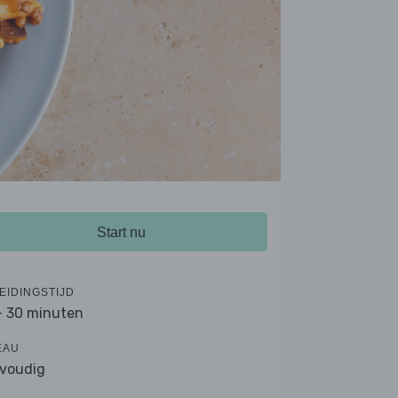
Start nu
EIDINGSTIJD
- 30 minuten
EAU
voudig