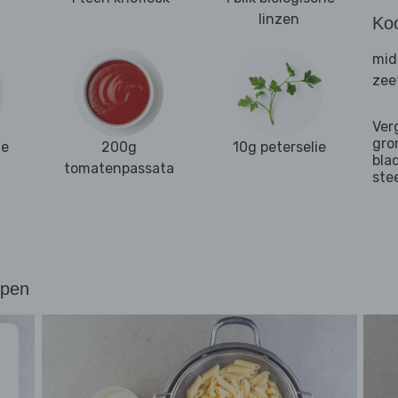
linzen
Ko
mid
zee
Ver
gro
ne
200g
10g peterselie
bla
tomatenpassata
ste
ppen