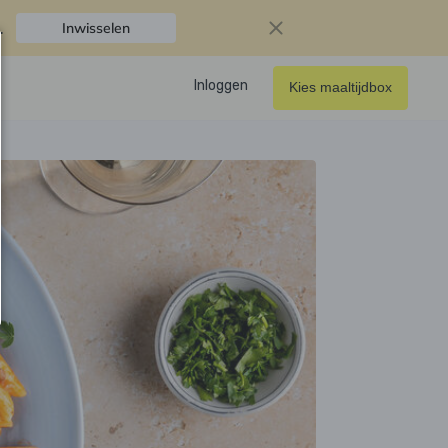
.
Inwisselen
Inloggen
Kies maaltijdbox