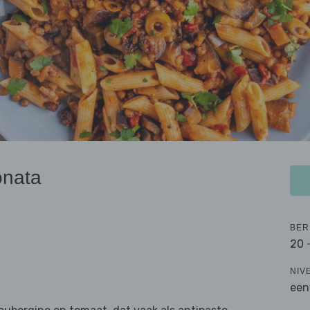
onata
BER
20 
NIV
een