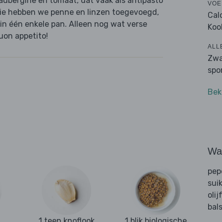
aubergine en tomaat, dat vaak als antipasto
VOE
tie hebben we penne en linzen toegevoegd,
Cal
 in één enkele pan. Alleen nog wat verse
Koo
Buon appetito!
ALL
Zwa
spo
Bek
Wat
pep
sui
olij
bal
1 teen knoflook
1 blik biologische