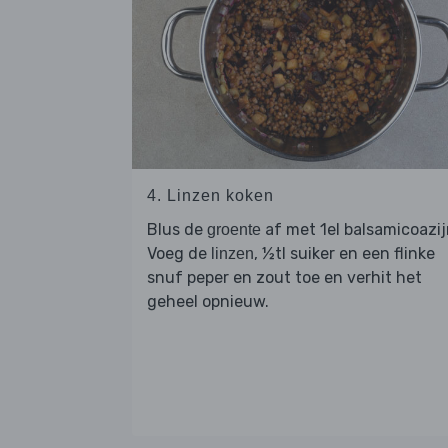
4. Linzen koken
Blus de
af met 1el balsamicoazij
groente
Voeg de
, ½tl suiker en een flinke
linzen
snuf peper en zout toe en verhit het
geheel opnieuw.