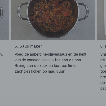
5. Saus maken
6.
n.
Voeg de
en de
Sn
aubergine-olijvensaus
helft
toe aan de pan.
de
van de tomatenpassata
Breng aan de kook en laat ca. 5min
gro
zachtjes koken op laag vuur.
to
bre
de
pet