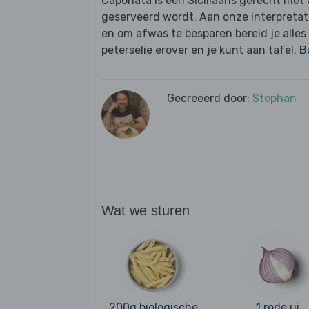
Caponata is een Siciliaans gerecht met 
geserveerd wordt. Aan onze interpreta
en om afwas te besparen bereid je alles
peterselie erover en je kunt aan tafel. 
Gecreëerd door:
Stephan
Wat we sturen
200g biologische
1 rode ui