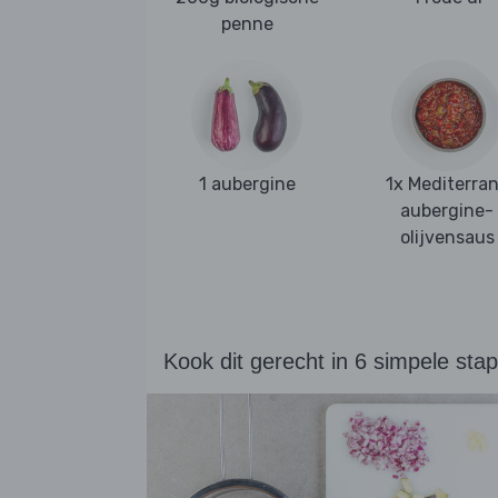
penne
1 aubergine
1x Mediterra
aubergine-
olijvensaus
Kook dit gerecht in 6 simpele sta