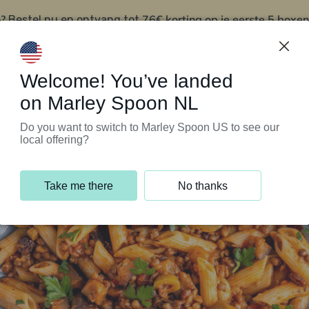
?
76€ korting op je eerste 5 boxen
Bestel nu en ontvang tot
t
Klantenservice
Welcome! You’ve landed
on Marley Spoon NL
Do you want to switch to Marley Spoon US to see our
local offering?
Take me there
No thanks