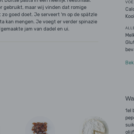
Duitse pasta in een heerlijk feestmaal.
VOE
 gebruikt, maar wij vinden dat romige
Cal
zo goed doet. Je serveert 'm op de spätzle
Koo
sta kan mengen. Je voegt er verder spinazie
ALL
fgemaakte jam van dadel en ui.
Mel
Glu
bev
Bek
Wat
1el 
pep
sui
olij