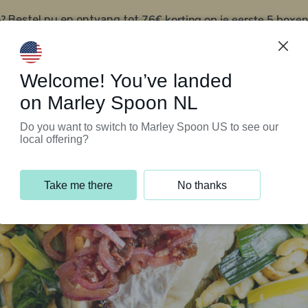
?
76€ korting op je eerste 5 boxen
Bestel nu en ontvang tot
t
Klantenservice
Welcome! You’ve landed
on Marley Spoon NL
Do you want to switch to Marley Spoon US to see our
local offering?
Take me there
No thanks