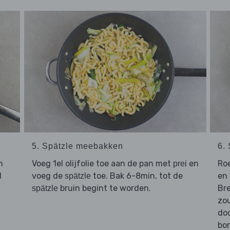
5. Spätzle meebakken
6.
n
Voeg 1el olijfolie toe aan de pan met
en
Ro
prei
l
voeg de
toe. Bak 6-8min, tot de
en 
spätzle
bruin begint te worden.
Br
spätzle
zou
doo
bo