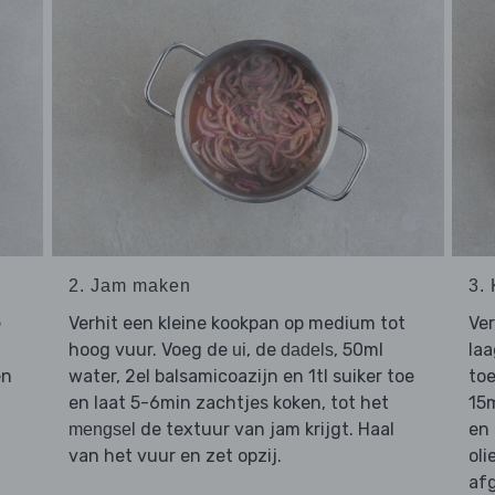
2. Jam maken
3.
e
Verhit een kleine kookpan op medium tot
Ver
hoog vuur. Voeg de
, de
, 50ml
laa
ui
dadels
en
water, 2el balsamicoazijn en 1tl suiker toe
toe
en laat 5-6min zachtjes koken, tot het
15m
de textuur van jam krijgt. Haal
en 
mengsel
van het vuur en zet opzij.
oli
afg