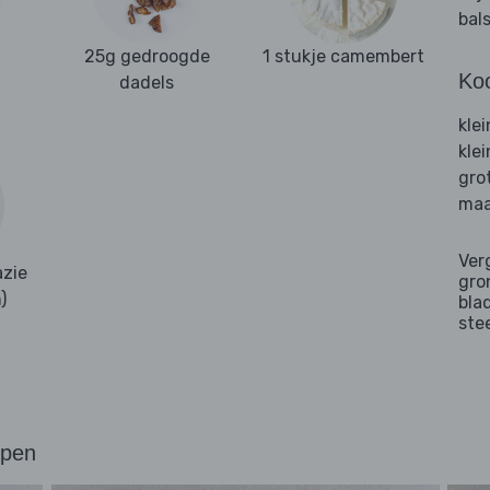
bal
25g gedroogde
1 stukje camembert
Ko
dadels
kle
kle
gro
maa
Ver
zie
gro
)
bla
ste
ppen