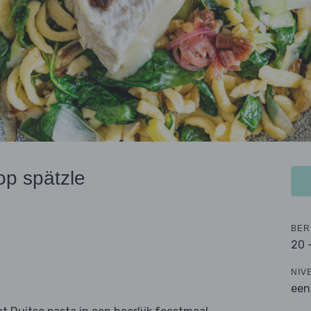
p spätzle
BER
20 
NIV
een