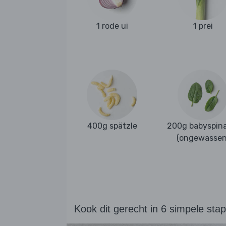
1 rode ui
1 prei
400g spätzle
200g babyspina
(ongewassen
Kook dit gerecht in 6 simpele sta