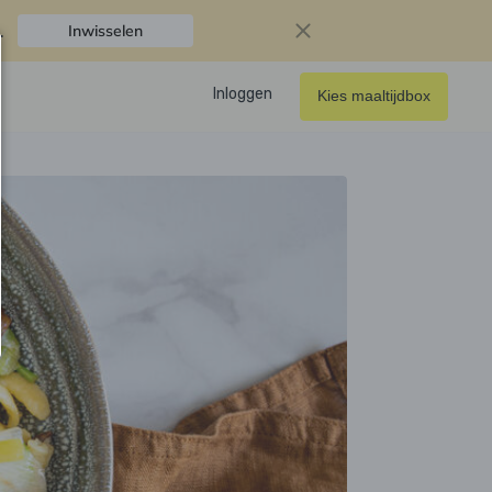
.
Inwisselen
Inloggen
Kies maaltijdbox