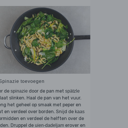
 Spinazie toevoegen
er de
door de pan met
spinazie
spätzle
laat slinken. Haal de pan van het vuur.
eng het geheel op smaak met peper en
t en verdeel over borden. Snijd de
kaas
rmidden en verdeel de helften over de
rden. Druppel de
erover en
uien-dadeljam