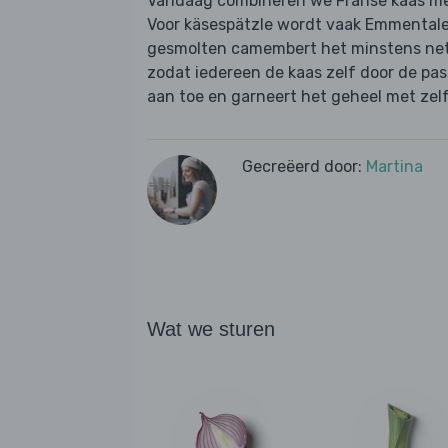
Vandaag combineren we Franse kaas met 
Voor käsespätzle wordt vaak Emmentaler
gesmolten camembert het minstens net 
zodat iedereen de kaas zelf door de pa
aan toe en garneert het geheel met zel
Gecreëerd door:
Martina
Wat we sturen