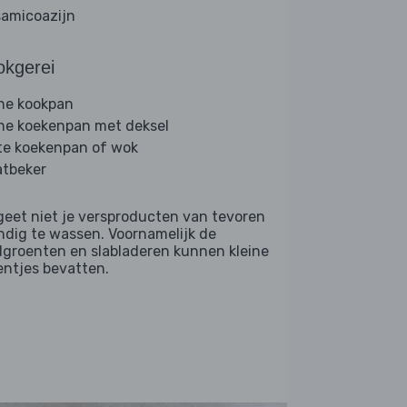
samicoazijn
okgerei
ine kookpan
ine koekenpan met deksel
te koekenpan of wok
tbeker
geet niet je versproducten van tevoren
ndig te wassen. Voornamelijk de
dgroenten en slabladeren kunnen kleine
entjes bevatten.