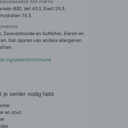
DINGSWAARDE PER PORTIE
orieën 830,
Vet 43.3,
Eiwit 29.3,
lhydraten 76.3
ERGENEN
k, Zwaveldioxide en Sulfieten, Eieren en
ten. Kan sporen van andere allergenen
atten.
ijk ingrediëntinformatie
 je verder nodig hebt
boter
er en zout
ker
folie