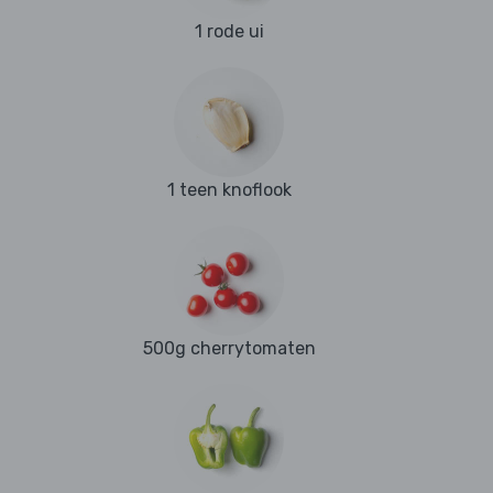
1 rode ui
1 teen knoflook
500g cherrytomaten