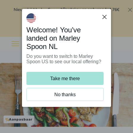
Nieuw bij Marley Spoon?
76€
Bestel nu en ontvang tot
korting op je eerste 5 boxen
.
Inwisselen
Welcome! You’ve
landed on Marley
Spoon NL
Do you want to switch to Marley
Spoon US to see our local offering?
Take me there
No thanks
Aanpasbaar