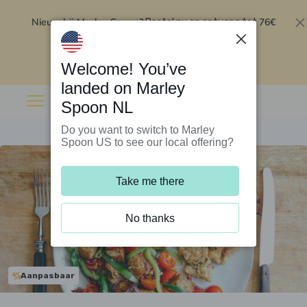
Nieuw bij Marley Spoon?
76€
Bestel nu en ontvang tot
korting op je eerste 5 boxen
.
Inwisselen
Welcome! You’ve
landed on Marley
Spoon NL
Do you want to switch to Marley
Spoon US to see our local offering?
Take me there
No thanks
Aanpasbaar