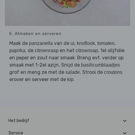
6. Afmaken en serveren
Maak de
van de
,
,
,
panzanella
ui
knoflook
tomaten
, de
en het
, 1el olijfolie
paprika
citroenrasp
citroensap
en peper en zout naar smaak. Breng evt. verder op
smaak met 1-2el azijn. Snijd de
basilicumblaadjes
grof en meng ze met de
. Strooi de
salade
croutons
erover en serveer met de
.
kip
Het bedrijf
Service