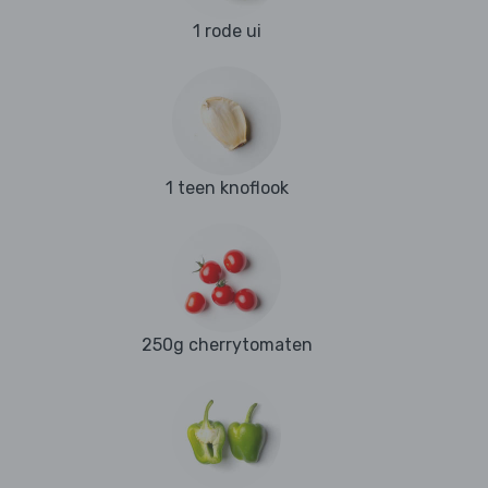
1 rode ui
1 teen knoflook
250g cherrytomaten