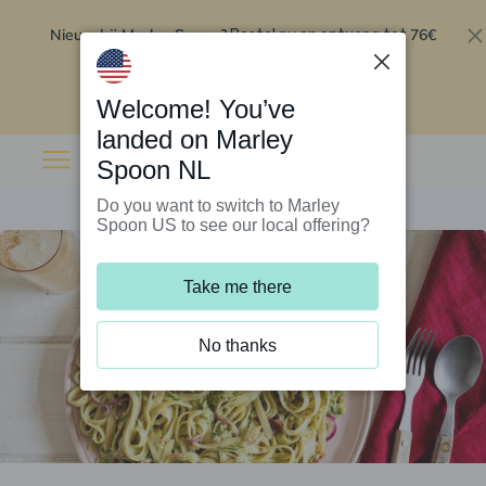
Nieuw bij Marley Spoon?
76€
Bestel nu en ontvang tot
korting op je eerste 5 boxen
.
Inwisselen
Welcome! You’ve
landed on Marley
Spoon NL
Do you want to switch to Marley
Spoon US to see our local offering?
Take me there
No thanks