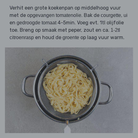
Verhit een grote koekenpan op middelhoog vuur
met de
. Bak de
,
opgevangen tomatenolie
courgette
ui
en
4-5min. Voeg evt. 1tl olijfolie
gedroogde tomaat
toe. Breng op smaak met peper, zout en ca.
1-2tl
en houd de
op laag vuur warm.
citroenrasp
groente