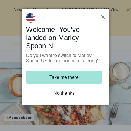
Nieuw bij Marley Spoon?
76€
Bestel nu en ontvang tot
korting op je eerste 5 boxen
.
Inwisselen
Welcome! You’ve
landed on Marley
Spoon NL
Do you want to switch to Marley
Spoon US to see our local offering?
Take me there
No thanks
Aanpasbaar