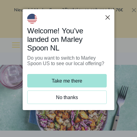
Nieuw bij Marley Spoon?
76€
Bestel nu en ontvang tot
korting op je eerste 5 boxen
.
Inwisselen
Welcome! You’ve
landed on Marley
Spoon NL
Do you want to switch to Marley
Spoon US to see our local offering?
Take me there
No thanks