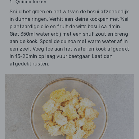
1. Quinoa koken
Snijd het
en het
van de
afzonderlijk
groen
wit
bosui
in dunne ringen. Verhit een kleine kookpan met ½el
plantaardige olie en fruit de
ca. 1min.
witte bosui
Giet 350ml water erbij met een snuf zout en breng
aan de kook. Spoel de
met warm water af in
quinoa
een zeef. Voeg toe aan het water en kook afgedekt
in 15-20min op laag vuur beetgaar. Laat dan
afgedekt rusten.