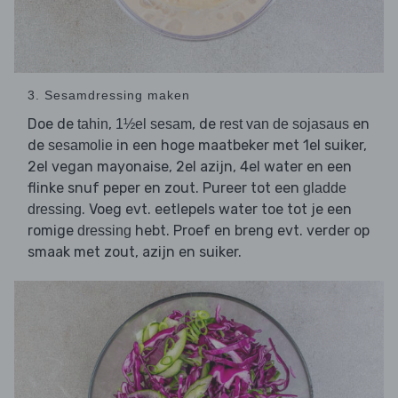
3. Sesamdressing maken
Doe de
,
, de
en
tahin
1½el sesam
rest van de sojasaus
de
in een hoge maatbeker met 1el suiker,
sesamolie
2el vegan mayonaise, 2el azijn, 4el water en een
flinke snuf peper en zout. Pureer tot een
gladde
. Voeg evt. eetlepels water toe tot je een
dressing
romige
hebt. Proef en breng evt. verder op
dressing
smaak met zout, azijn en suiker.