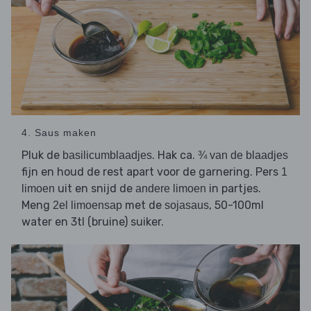
4. Saus maken
Pluk de
. Hak ca.
basilicumblaadjes
¾ van de blaadjes
fijn en houd de rest apart voor de garnering. Pers
1
uit en snijd de
in partjes.
limoen
andere limoen
Meng
met de
, 50-100ml
2el limoensap
sojasaus
water en 3tl (bruine) suiker.