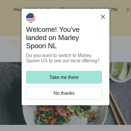
Nieuw bij Marley Spoon?
76€
Bestel nu en ontvang tot
korting op je eerste 5 boxen
.
Inwisselen
Welcome! You’ve
landed on Marley
Spoon NL
Do you want to switch to Marley
Spoon US to see our local offering?
Take me there
No thanks