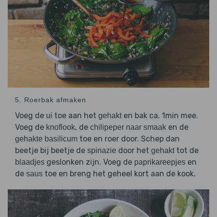
5. Roerbak afmaken
Voeg de
toe aan het
en bak ca. 1min mee.
ui
gehakt
Voeg de
, de
en de
knoflook
chilipeper naar smaak
toe en roer door. Schep dan
gehakte basilicum
beetje bij beetje de
door het
tot de
spinazie
gehakt
geslonken zijn. Voeg de
en
blaadjes
paprikareepjes
de
toe en breng het geheel kort aan de kook.
saus