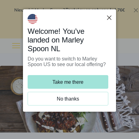
Nieuw bij Marley Spoon?
76€
Bestel nu en ontvang tot
korting op je eerste 5 boxen
.
Inwisselen
Welcome! You’ve
landed on Marley
Spoon NL
Do you want to switch to Marley
Spoon US to see our local offering?
Take me there
No thanks