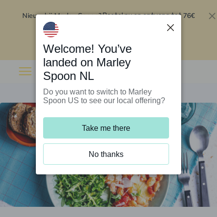
Nieuw bij Marley Spoon?
76€
Bestel nu en ontvang tot
korting op je eerste 5 boxen
.
Inwisselen
Welcome! You’ve
landed on Marley
Spoon NL
Do you want to switch to Marley
Spoon US to see our local offering?
Take me there
No thanks