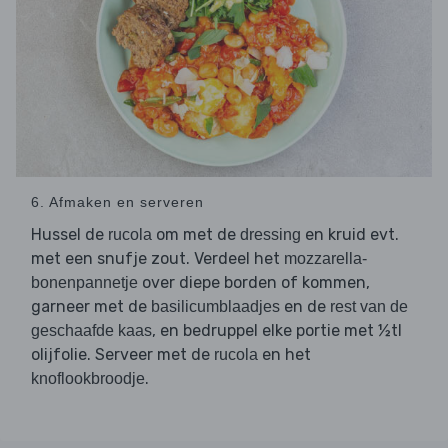
6. Afmaken en serveren
Hussel de
om met de
en kruid evt.
rucola
dressing
met een snufje zout. Verdeel het
mozzarella-
over diepe borden of kommen,
bonenpannetje
garneer met de
en de
basilicumblaadjes
rest van de
, en bedruppel elke portie met ½tl
geschaafde kaas
olijfolie. Serveer met de
en het
rucola
.
knoflookbroodje