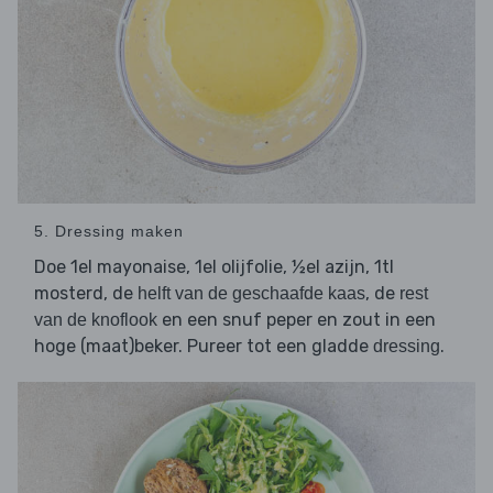
5. Dressing maken
Doe 1el mayonaise, 1el olijfolie, ½el azijn, 1tl
mosterd, de
, de
helft van de geschaafde kaas
rest
en een snuf peper en zout in een
van de knoflook
hoge (maat)beker. Pureer tot een gladde
.
dressing