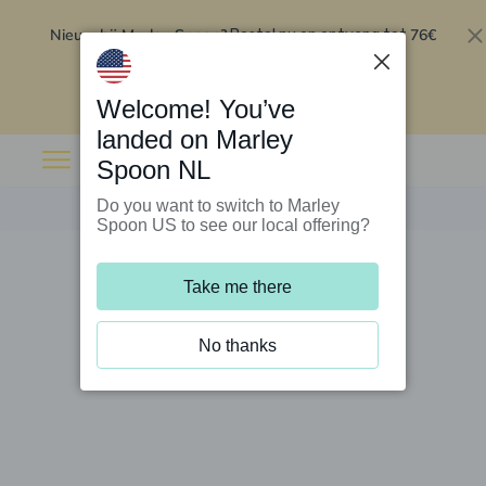
Nieuw bij Marley Spoon?
76€
Bestel nu en ontvang tot
korting op je eerste 5 boxen
.
Inwisselen
Welcome! You’ve
landed on Marley
Spoon NL
Do you want to switch to Marley
Spoon US to see our local offering?
Take me there
No thanks