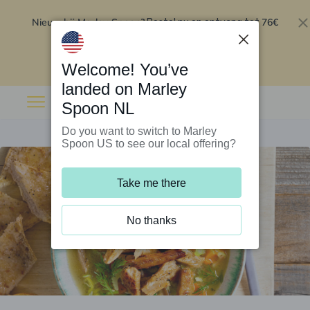
Nieuw bij Marley Spoon?
76€
Bestel nu en ontvang tot
korting op je eerste 5 boxen
.
Inwisselen
Welcome! You’ve
landed on Marley
Spoon NL
Do you want to switch to Marley
Spoon US to see our local offering?
Take me there
No thanks