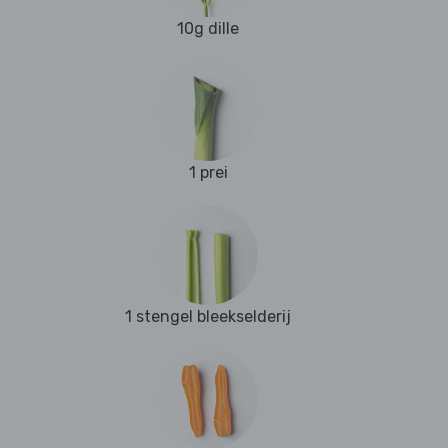
10g dille
1 prei
1 stengel bleekselderij