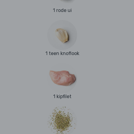
1 rode ui
1 teen knoflook
1 kipfilet