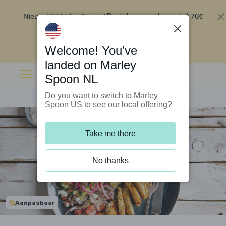
Nieuw bij Marley Spoon?
76€
Bestel nu en ontvang tot
korting op je eerste 5 boxen
.
Inwisselen
Welcome! You’ve
landed on Marley
Spoon NL
Do you want to switch to Marley
Spoon US to see our local offering?
Take me there
No thanks
Aanpasbaar