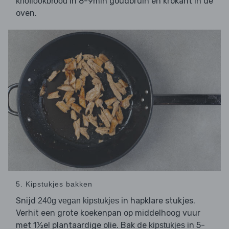
in 8-9min goudbruin en krokant in de
knoflookbrood
oven.
5. Kipstukjes bakken
Snijd
in hapklare stukjes.
240g vegan kipstukjes
Verhit een grote koekenpan op middelhoog vuur
met 1½el plantaardige olie. Bak de
in 5-
kipstukjes