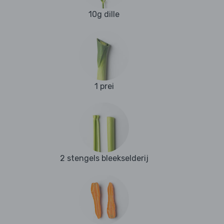
10g dille
1 prei
2 stengels bleekselderij