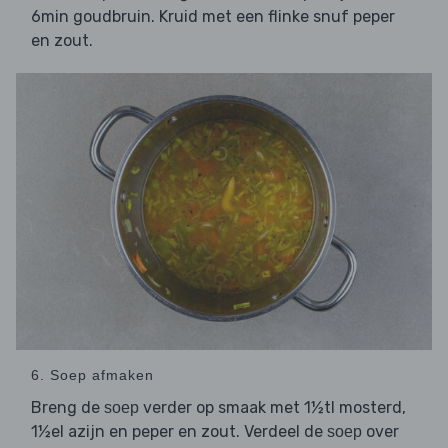
6min goudbruin. Kruid met een flinke snuf peper
en zout.
6. Soep afmaken
Breng de
verder op smaak met 1½tl mosterd,
soep
1½el azijn en peper en zout. Verdeel de
over
soep