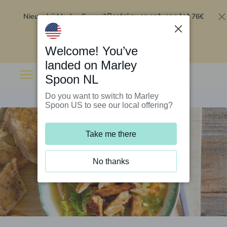
Nieuw bij Marley Spoon?
76€
Bestel nu en ontvang tot
korting op je eerste 5 boxen
.
Inwisselen
Welcome! You’ve
landed on Marley
Spoon NL
Do you want to switch to Marley
Spoon US to see our local offering?
Take me there
No thanks