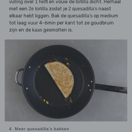
over
en vouw de
dicht. Herhaal
vulling
1 helft
tortilla
met een
zodat je
naast
2e tortilla
2 quesadilla's
elkaar hebt liggen. Bak de
op medium
quesadilla's
tot laag vuur 4-6min per kant tot ze goudbruin
zijn en de
gesmolten is.
kaas
4. Meer quesadilla's bakken