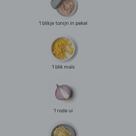
1 blikje tonijn in pekel
1 blik maïs
1 rode ui