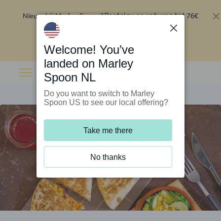
Nieuw bij Marley Spoon?
76€
Bestel nu en ontvang tot
korting op je eerste 5 boxen
.
Inwisselen
Welcome! You’ve
landed on Marley
Spoon NL
Do you want to switch to Marley
Spoon US to see our local offering?
Take me there
No thanks