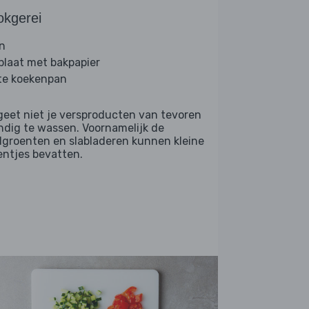
okgerei
n
plaat met bakpapier
te koekenpan
geet niet je versproducten van tevoren
ndig te wassen. Voornamelijk de
dgroenten en slabladeren kunnen kleine
entjes bevatten.