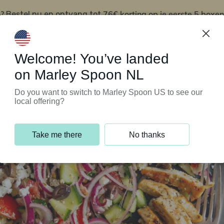
?
76€ korting op je eerste 5 boxen
Bestel nu en ontvang tot
t
Klantenservice
Welcome! You’ve landed
on Marley Spoon NL
Do you want to switch to Marley Spoon US to see our
local offering?
Take me there
No thanks