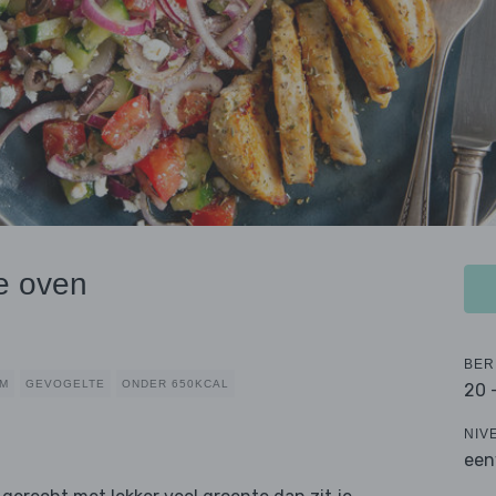
de oven
BER
RM
GEVOGELTE
ONDER 650KCAL
20 
NIV
een