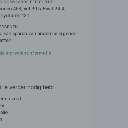
DINGSWAARDE PER PORTIE
orieën 453,
Vet 30.5,
Eiwit 34.4,
lhydraten 12.1
ERGENEN
k. Kan sporen van andere allergenen
atten.
ijk ingrediëntinformatie
 je verder nodig hebt
er en zout
ker
folie
jn