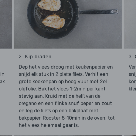
2. Kip braden
3.
Dep het
droog met keukenpapier en
Ver
vlees
 in
snijd elk stuk in
. Verhit een
sni
2 platte filets
ak
grote koekenpan op hoog vuur met 2el
ko
olijfolie. Bak het
1-2min per kant
kle
vlees
stevig aan. Kruid met de
helft van de
en een flinke snuf peper en zout
oregano
en leg de
op een bakplaat met
filets
bakpapier. Rooster 8-10min in de oven, tot
het
helemaal gaar is.
vlees