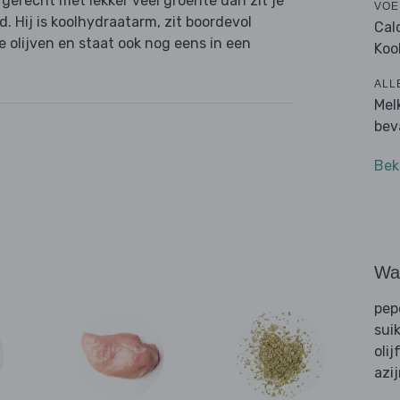
s gerecht met lekker veel groente dan zit je
VOE
. Hij is koolhydraatarm, zit boordevol
Cal
 olijven en staat ook nog eens in een
Koo
ALL
Mel
bev
Bek
Wat
pep
sui
olij
azi