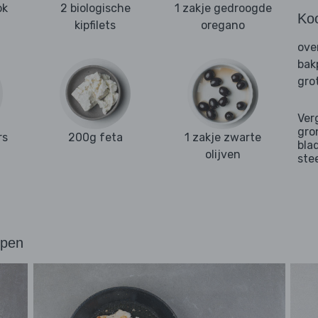
ok
2 biologische
1 zakje gedroogde
Ko
kipfilets
oregano
ove
bak
gro
Ver
gro
rs
200g feta
1 zakje zwarte
bla
olijven
ste
ppen