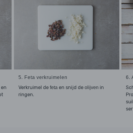
5. Feta verkruimelen
6.
en
Verkruimel de
en snijd de
in
Sc
feta
olijven
ot
ringen.
Pro
sui
se