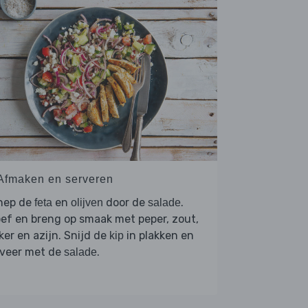
 Afmaken en serveren
hep de
en
door de
.
feta
olijven
salade
ef en breng op smaak met peper, zout,
ker en azijn. Snijd de
in plakken en
kip
rveer met de
.
salade