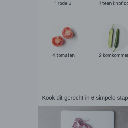
1 rode ui
1 teen knoflo
4 tomaten
2 komkomme
Kook dit gerecht in 6 simpele sta