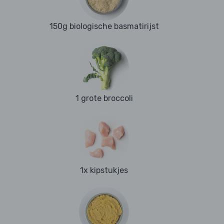
150g biologische basmatirijst
1 grote broccoli
1x kipstukjes