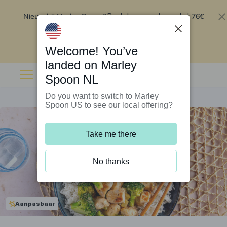
Nieuw bij Marley Spoon?
76€
Bestel nu en ontvang tot
korting op je eerste 5 boxen
.
Inwisselen
Welcome! You’ve
landed on Marley
Spoon NL
Do you want to switch to Marley
Spoon US to see our local offering?
Take me there
No thanks
Aanpasbaar