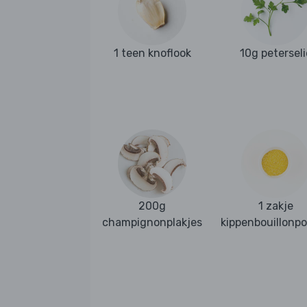
1 teen knoflook
10g peterseli
200g
1 zakje
champignonplakjes
kippenbouillonp