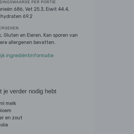
DINGSWAARDE PER PORTIE
orieën 686,
Vet 25.3,
Eiwit 44.4,
lhydraten 69.2
ERGENEN
k, Gluten en Eieren. Kan sporen van
ere allergenen bevatten.
ijk ingrediëntinformatie
 je verder nodig hebt
ml melk
 bloem
er en zout
folie