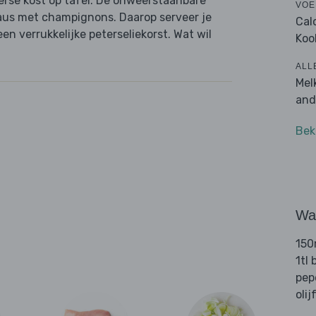
erse kost op tafel. De onweerstaanbare
VOE
saus met champignons. Daarop serveer je
Cal
en verrukkelijke peterseliekorst. Wat wil
Koo
ALL
Mel
and
Bek
Wat
150
1tl
pep
olij