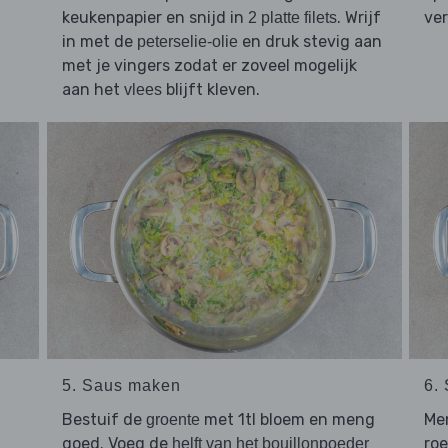
keukenpapier en snijd in
. Wrijf
ver
2 platte filets
in met de
en druk stevig aan
peterselie-olie
met je vingers zodat er zoveel mogelijk
aan het
blijft kleven.
vlees
5. Saus maken
6.
Bestuif de
met 1tl bloem en meng
Me
groente
goed. Voeg de
roe
helft van het bouillonpoeder