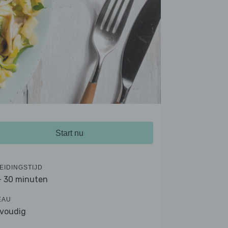
Start nu
EIDINGSTIJD
- 30 minuten
EAU
voudig