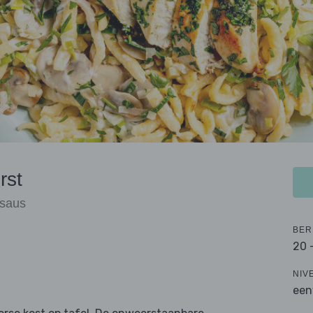
rst
nsaus
BER
20 
NIV
een