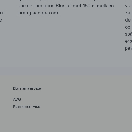
toe en roer door. Blus af met 150ml melk en
vu
nuf
breng aan de kook.
zac
de
e
op 
spä
er
pet
Klantenservice
AVG
Klantenservice