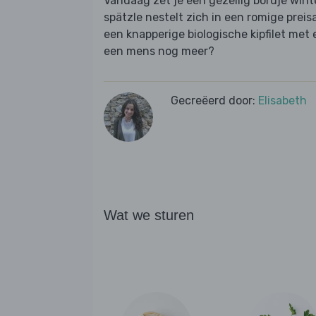
Vandaag zet je een gezellig bordje wint
spätzle nestelt zich in een romige prei
een knapperige biologische kipfilet met e
een mens nog meer?
Gecreëerd door:
Elisabeth
Wat we sturen