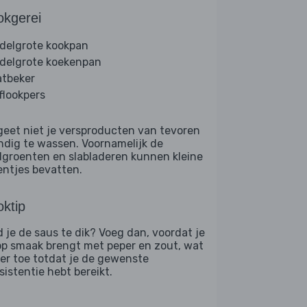
okgerei
delgrote kookpan
delgrote koekenpan
tbeker
flookpers
geet niet je versproducten van tevoren
ndig te wassen. Voornamelijk de
dgroenten en slabladeren kunnen kleine
entjes bevatten.
ktip
d je de saus te dik? Voeg dan, voordat je
op smaak brengt met peper en zout, wat
er toe totdat je de gewenste
sistentie hebt bereikt.