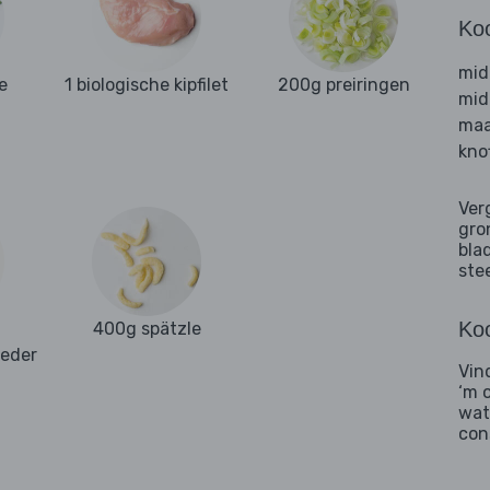
Ko
mid
e
1 biologische kipfilet
200g preiringen
mid
maa
kno
Ver
gro
bla
ste
Koo
400g spätzle
oeder
Vin
‘m 
wat
con