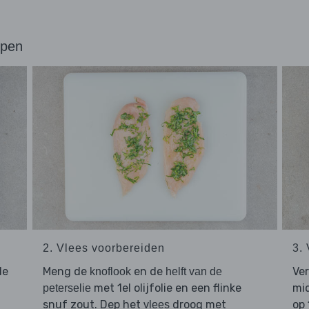
ppen
2. Vlees voorbereiden
3.
de
Meng de
en de
Ver
knoflook
helft van de
met 1el olijfolie en een flinke
mi
peterselie
snuf zout. Dep het
droog met
op 
vlees