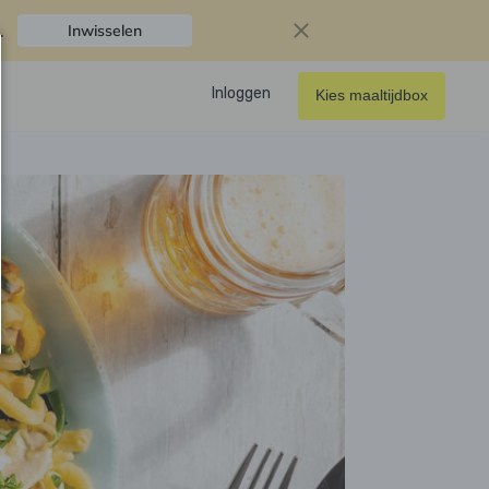
.
Inwisselen
Inloggen
Kies maaltijdbox