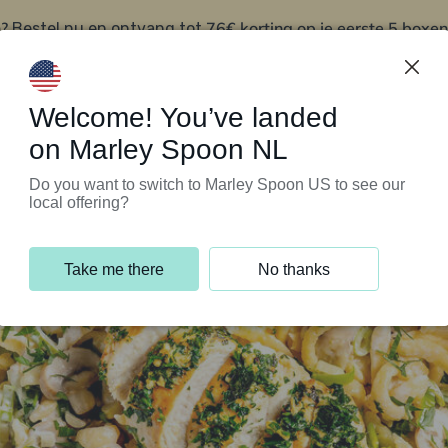
?
76€ korting op je eerste 5 boxen
Bestel nu en ontvang tot
t
Klantenservice
Welcome! You’ve landed
on Marley Spoon NL
Do you want to switch to Marley Spoon US to see our
local offering?
Take me there
No thanks