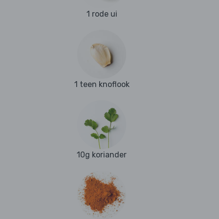
1 rode ui
1 teen knoflook
10g koriander