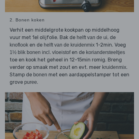
2. Bonen koken
Verhit een middelgrote kookpan op middelhoog
vuur met 1el olijfolie. Bak de
, de
helft van de ui
en de
1-2min. Voeg
knoflook
helft van de kruidenmix
en de
1½ blik bonen incl. vloeistof
koriandersteeltjes
toe en kook het geheel in 12-15min romig. Breng
verder op smaak met zout en evt. meer
.
kruidenmix
Stamp de
met een aardappelstamper tot een
bonen
grove
.
puree