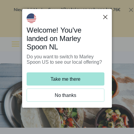
Nieuw bij Marley Spoon?
76€
Bestel nu en ontvang tot
korting op je eerste 5 boxen
.
Inwisselen
Welcome! You’ve
landed on Marley
Spoon NL
Do you want to switch to Marley
Spoon US to see our local offering?
Take me there
No thanks