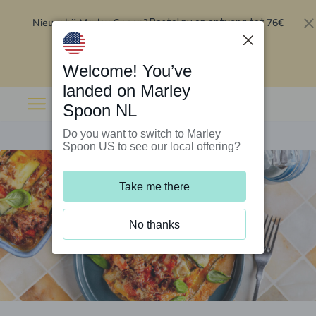
Nieuw bij Marley Spoon?
76€
Bestel nu en ontvang tot
korting op je eerste 5 boxen
.
Inwisselen
Welcome! You’ve
landed on Marley
Spoon NL
Do you want to switch to Marley
Spoon US to see our local offering?
Take me there
No thanks