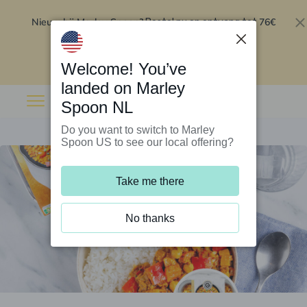
Nieuw bij Marley Spoon?
76€
Bestel nu en ontvang tot
korting op je eerste 5 boxen
.
Inwisselen
Welcome! You’ve
landed on Marley
Spoon NL
Do you want to switch to Marley
Spoon US to see our local offering?
Take me there
No thanks