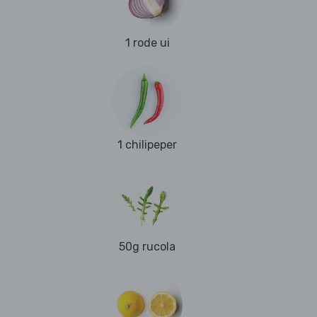
1 rode ui
1 chilipeper
50g rucola