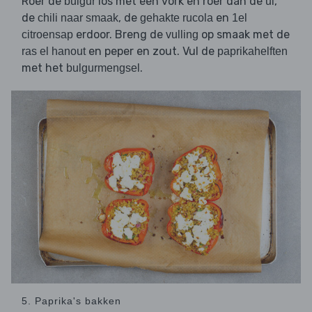
Roer de
los met een vork en roer dan de
,
bulgur
ui
de
, de
en
chili naar smaak
gehakte rucola
1el
erdoor. Breng de
op smaak met de
citroensap
vulling
en peper en zout. Vul de
ras el hanout
paprikahelften
met het
.
bulgurmengsel
5. Paprika's bakken