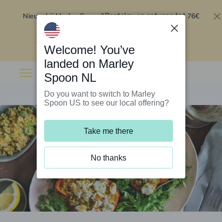
Nieuw bij Marley Spoon?
76€
Bestel nu en ontvang tot
korting op je eerste 5 boxen
.
Inwisselen
Welcome! You’ve
landed on Marley
Spoon NL
Do you want to switch to Marley
Spoon US to see our local offering?
Take me there
No thanks