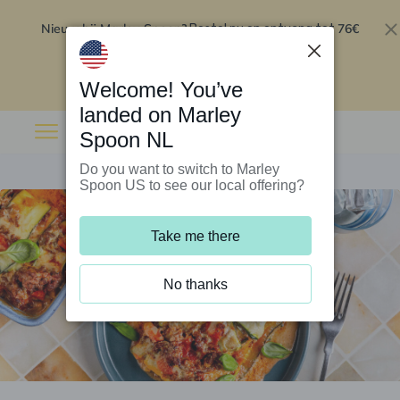
Nieuw bij Marley Spoon?
76€
Bestel nu en ontvang tot
korting op je eerste 5 boxen
.
Inwisselen
Welcome! You’ve
landed on Marley
Spoon NL
Do you want to switch to Marley
Spoon US to see our local offering?
Take me there
No thanks