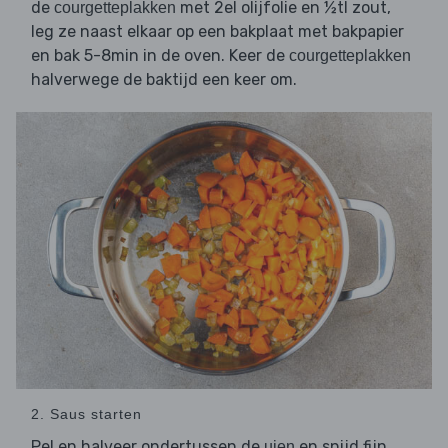
de
met 2el olijfolie en ½tl zout,
courgetteplakken
leg ze naast elkaar op een bakplaat met bakpapier
en bak 5-8min in de oven. Keer de
courgetteplakken
halverwege de baktijd een keer om.
2. Saus starten
Pel en halveer ondertussen de
en snijd fijn.
uien