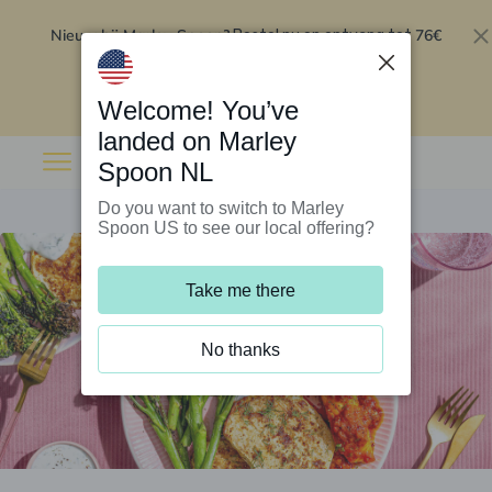
Nieuw bij Marley Spoon?
76€
Bestel nu en ontvang tot
korting op je eerste 5 boxen
.
Inwisselen
Welcome! You’ve
landed on Marley
Spoon NL
Do you want to switch to Marley
Spoon US to see our local offering?
Take me there
No thanks