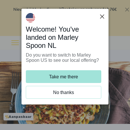
Nieuw bij Marley Spoon?
76€
Bestel nu en ontvang tot
korting op je eerste 5 boxen
.
Inwisselen
Welcome! You’ve
landed on Marley
Spoon NL
Do you want to switch to Marley
Spoon US to see our local offering?
Take me there
No thanks
Aanpasbaar