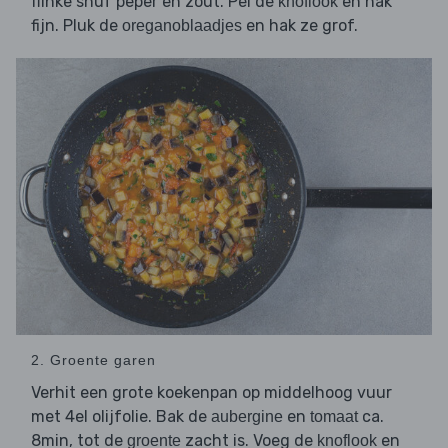
flinke snuf peper en zout. Pel de
en hak
knoflook
fijn. Pluk de
en hak ze grof.
oreganoblaadjes
2. Groente garen
Verhit een grote koekenpan op middelhoog vuur
met 4el olijfolie. Bak de
en
ca.
aubergine
tomaat
8min, tot de
zacht is. Voeg de
en
groente
knoflook