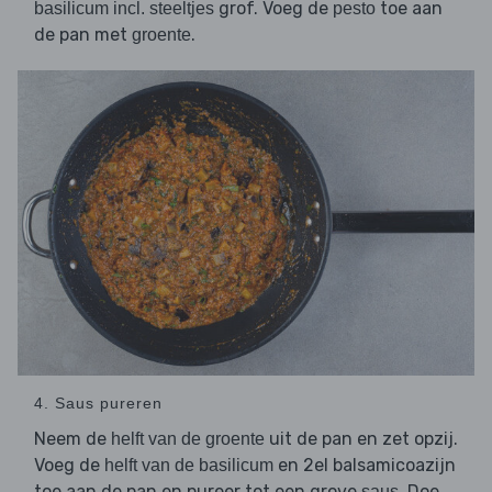
grof. Voeg de
toe aan
basilicum incl. steeltjes
pesto
de pan met
.
groente
4. Saus pureren
Neem de
uit de pan en zet opzij.
helft van de groente
Voeg de
en 2el balsamicoazijn
helft van de basilicum
toe aan de pan en pureer tot een grove
. Doe
saus