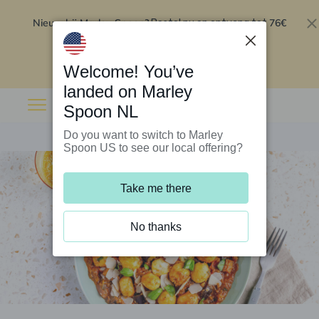
Nieuw bij Marley Spoon?
76€
Bestel nu en ontvang tot
korting op je eerste 5 boxen
.
Inwisselen
Welcome! You’ve
landed on Marley
Spoon NL
Do you want to switch to Marley
Spoon US to see our local offering?
Take me there
No thanks