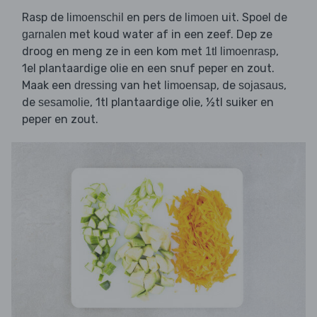
Rasp de
en pers de
uit. Spoel de
limoenschil
limoen
met koud water af in een zeef. Dep ze
garnalen
droog en meng ze in een kom met
,
1tl limoenrasp
1el plantaardige olie en een snuf peper en zout.
Maak een
van het
, de
,
dressing
limoensap
sojasaus
de
, 1tl plantaardige olie, ½tl suiker en
sesamolie
peper en zout.