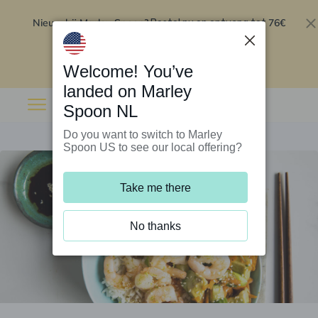
Nieuw bij Marley Spoon?
76€
Bestel nu en ontvang tot
korting op je eerste 5 boxen
.
Inwisselen
Welcome! You’ve
landed on Marley
Spoon NL
Do you want to switch to Marley
Spoon US to see our local offering?
Take me there
No thanks