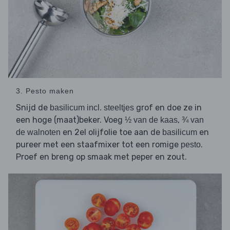
3. Pesto maken
Snijd de
grof en doe ze in
basilicum incl. steeltjes
een hoge (maat)beker. Voeg
,
½ van de kaas
¾ van
en 2el olijfolie toe aan de
en
de walnoten
basilicum
pureer met een staafmixer tot een romige
.
pesto
Proef en breng op smaak met peper en zout.