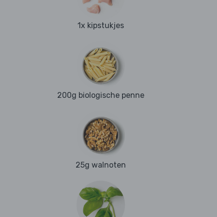
1x kipstukjes
200g biologische penne
25g walnoten