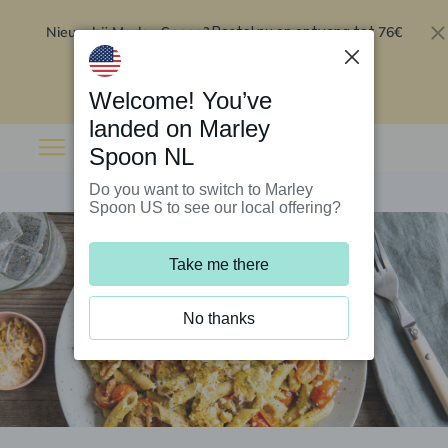
Nieuw bij Marley Spoon?
76€
Bestel nu en ontvang tot
korting op je eerste 5 boxen
.
Inwisselen
Welcome! You’ve
landed on Marley
Spoon NL
Do you want to switch to Marley
Spoon US to see our local offering?
Take me there
No thanks