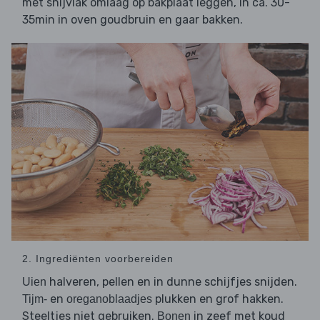
met snijvlak omlaag op bakplaat leggen, in ca. 30-
35min in oven goudbruin en gaar bakken.
2. Ingrediënten voorbereiden
halveren, pellen en in dunne schijfjes snijden.
Uien
en
plukken en grof hakken.
Tijm-
oreganoblaadjes
Steeltjes niet gebruiken.
in zeef met koud
Bonen