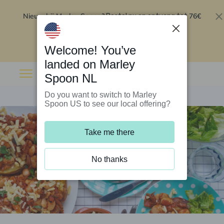
Nieuw bij Marley Spoon?
76€
Bestel nu en ontvang tot
korting op je eerste 5 boxen
.
Inwisselen
Welcome! You’ve
landed on Marley
Spoon NL
Do you want to switch to Marley
Spoon US to see our local offering?
Take me there
No thanks