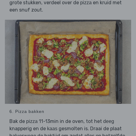
grote stukken, verdeel over de
en kruid met
pizza
een snuf zout.
6. Pizza bakken
Bak de
11-13min in de oven, tot het
pizza
deeg
knapperig en de
gesmolten is. Draai de plaat
kaas
halverwege de baktijd om zodat alles op hetzelfde