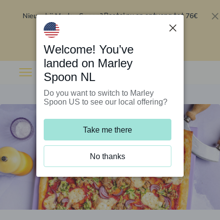
Nieuw bij Marley Spoon?
76€
Bestel nu en ontvang tot
korting op je eerste 5 boxen
.
Inwisselen
Welcome! You’ve
landed on Marley
Spoon NL
Do you want to switch to Marley
Spoon US to see our local offering?
Take me there
No thanks