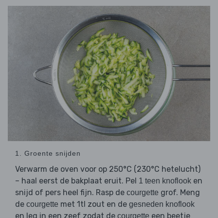
1. Groente snijden
Verwarm de oven voor op 250°C (230°C hetelucht)
– haal eerst de bakplaat eruit. Pel
en
1 teen knoflook
snijd of pers heel fijn. Rasp de
grof. Meng
courgette
de
met 1tl zout en de
courgette
gesneden knoflook
en leg in een zeef zodat de
een beetje
courgette