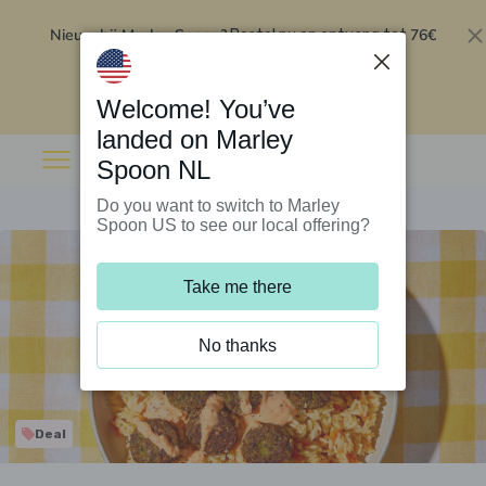
Nieuw bij Marley Spoon?
76€
Bestel nu en ontvang tot
korting op je eerste 5 boxen
.
Inwisselen
Welcome! You’ve
landed on Marley
Spoon NL
Do you want to switch to Marley
Spoon US to see our local offering?
Take me there
No thanks
Deal