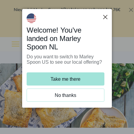
Nieuw bij Marley Spoon?
76€
Bestel nu en ontvang tot
korting op je eerste 5 boxen
.
Inwisselen
Welcome! You’ve
landed on Marley
Spoon NL
Do you want to switch to Marley
Spoon US to see our local offering?
Take me there
No thanks