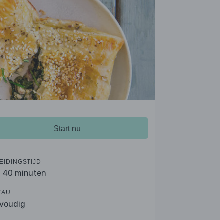
Start nu
EIDINGSTIJD
- 40 minuten
EAU
voudig