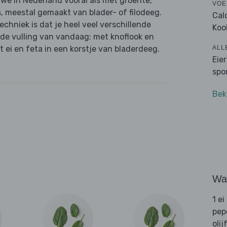
we in Nederland vooral als met groente,
VOE
, meestal gemaakt van blader- of filodeeg.
Cal
chniek is dat je heel veel verschillende
Koo
 de vulling van vandaag: met knoflook en
ALL
 ei en feta in een korstje van bladerdeeg.
Eie
spo
Bek
Wat
1 ei
pep
olij