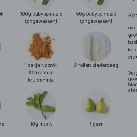
ok
100g babyspinazie
50g babyspinazie
Ko
(ongewassen)
(ongewassen)
ove
gro
bak
keu
cit
1 zakje Noord-
2 rollen bladerdeeg
Afrikaanse
Ver
gro
kruidenmix
bla
ste
de
10g munt
1 peer