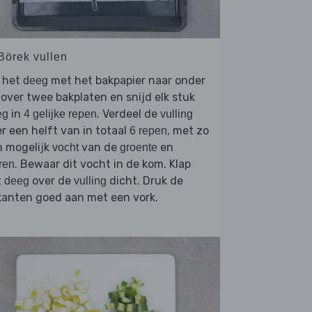
 Börek vullen
l het
met het bakpapier naar onder
deeg
 over twee bakplaten en snijd elk stuk
in
. Verdeel de
eg
4 gelijke repen
vulling
r een helft van in totaal
, met zo
6 repen
n mogelijk
van de
en
vocht
groente
. Bewaar dit vocht in de kom. Klap
ren
t
over de
dicht. Druk de
deeg
vulling
kanten goed aan met een vork.