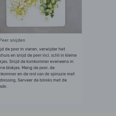
 Peer snijden
ijd de
in vieren, verwijder het
peer
khuis en snijd de
in kleine
peer incl. schil
kjes. Snijd de
eveneens in
komkommer
ine blokjes. Meng de
, de
peer
en de
met
mkommer
rest van de spinazie
. Serveer de
met de
dressing
böreks
.
ade