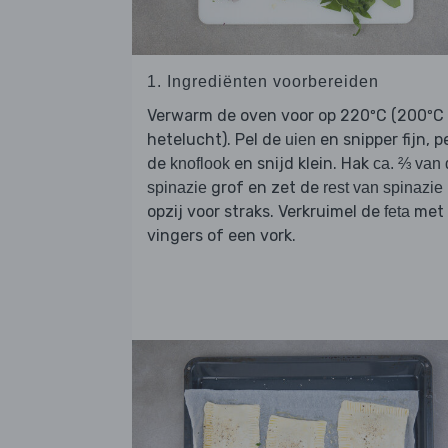
1. Ingrediënten voorbereiden
Verwarm de oven voor op 220ºC (200ºC
hetelucht). Pel de
en snipper fijn, p
uien
de
en snijd klein. Hak
knoflook
ca. ⅔ van 
grof en zet de
spinazie
rest van spinazie
opzij voor straks. Verkruimel de
met 
feta
vingers of een vork.