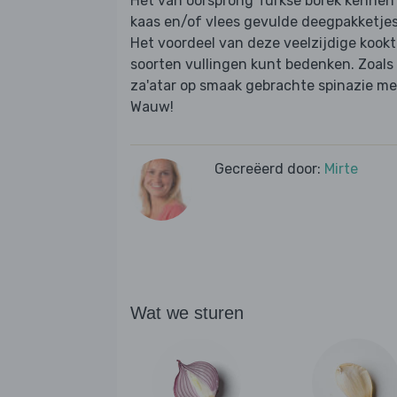
Het van oorsprong Turkse börek kennen 
kaas en/of vlees gevulde deegpakketjes
Het voordeel van deze veelzijdige kookte
soorten vullingen kunt bedenken. Zoals
za'atar op smaak gebrachte spinazie met
Wauw!
Gecreëerd door:
Mirte
Wat we sturen