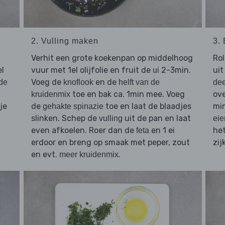
2. Vulling maken
3.
Verhit een grote koekenpan op middelhoog
Ro
el
vuur met 1el olijfolie en fruit de
2-3min.
uit
ui
Voeg de
en de
de
knoflook
helft van de
de
toe en bak ca. 1min mee. Voeg
ove
kruidenmix
je
de
toe en laat de blaadjes
mi
gehakte spinazie
slinken. Schep de
uit de pan en laat
vulling
eie
even afkoelen. Roer dan de
en 1 ei
he
feta
erdoor en breng op smaak met peper, zout
zij
en evt.
.
meer kruidenmix