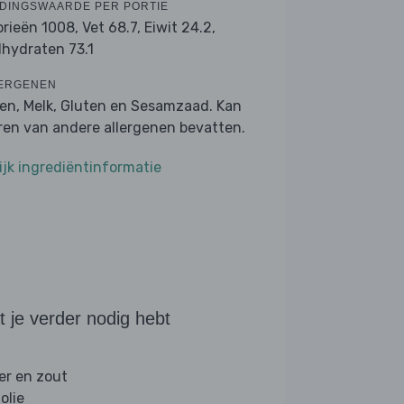
DINGSWAARDE PER PORTIE
orieën 1008,
Vet 68.7,
Eiwit 24.2,
lhydraten 73.1
ERGENEN
ren, Melk, Gluten en Sesamzaad. Kan
ren van andere allergenen bevatten.
ijk ingrediëntinformatie
 je verder nodig hebt
er en zout
folie