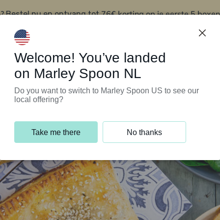
?
76€ korting op je eerste 5 boxen
Bestel nu en ontvang tot
t
Klantenservice
Welcome! You’ve landed
on Marley Spoon NL
Do you want to switch to Marley Spoon US to see our
local offering?
Take me there
No thanks