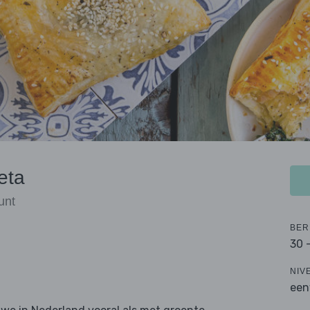
eta
unt
BER
30 
NIV
een