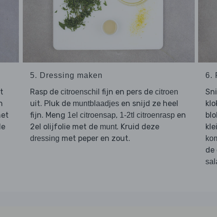
5. Dressing maken
6.
t
Rasp de
fijn en pers de
Sn
citroenschil
citroen
n
uit. Pluk de
en snijd ze heel
klo
muntblaadjes
het
fijn. Meng
,
en
blo
1el citroensap
1-2tl citroenrasp
de
2el olijfolie met de
. Kruid deze
kle
munt
met peper en zout.
dressing
ko
de
sal