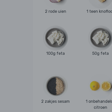
2 rode uien
1 teen knoflo
100g feta
50g feta
2 zakjes sesam
1 onbehandel
citroen