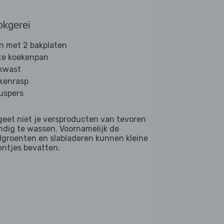
okgerei
n met 2 bakplaten
te koekenpan
kwast
kenrasp
ruspers
geet niet je versproducten van tevoren
ndig te wassen. Voornamelijk de
dgroenten en slabladeren kunnen kleine
entjes bevatten.