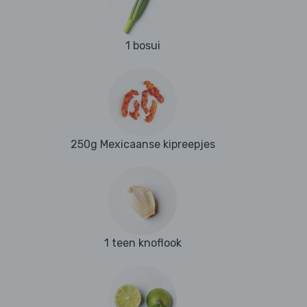
1 bosui
250g Mexicaanse kipreepjes
1 teen knoflook