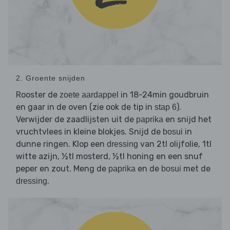
2. Groente snijden
Rooster de
in 18-24min goudbruin
zoete aardappel
en gaar in de oven (zie ook de tip in
).
stap 6
Verwijder de zaadlijsten uit de
en snijd het
paprika
vruchtvlees in kleine blokjes. Snijd de
in
bosui
dunne ringen. Klop een
van 2tl olijfolie, 1tl
dressing
witte azijn, ½tl mosterd, ½tl honing en een snuf
peper en zout. Meng de
en de
met de
paprika
bosui
.
dressing