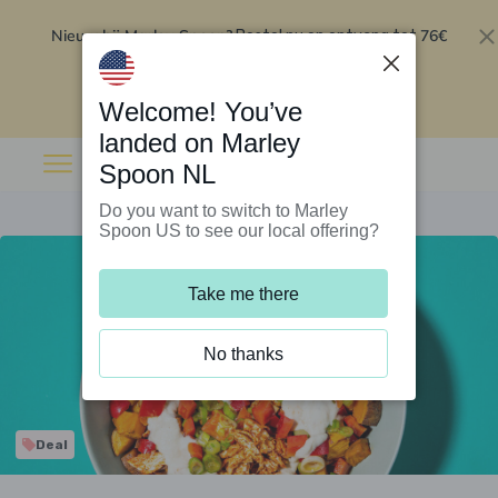
Nieuw bij Marley Spoon?
76€
Bestel nu en ontvang tot
korting op je eerste 5 boxen
.
Inwisselen
Welcome! You’ve
landed on Marley
Spoon NL
Do you want to switch to Marley
Spoon US to see our local offering?
Take me there
No thanks
Deal