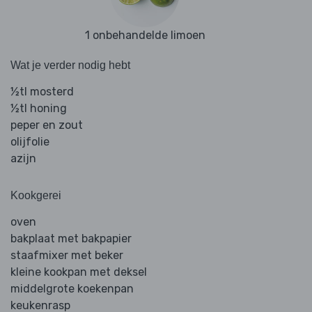
1 onbehandelde limoen
Wat je verder nodig hebt
½tl mosterd
½tl honing
peper en zout
olijfolie
azijn
Kookgerei
oven
bakplaat met bakpapier
staafmixer met beker
kleine kookpan met deksel
middelgrote koekenpan
keukenrasp