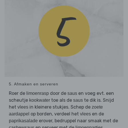
5. Afmaken en serveren
Roer de
door de
en voeg evt. een
limoenrasp
saus
scheutje
toe als de
te dik is. Snijd
kookwater
saus
het
in kleinere stukjes. Schep de
vlees
zoete
op borden, verdeel het
en de
aardappel
vlees
erover, bedruppel naar smaak met de
paprikasalade
en serveer met de
.
cashewsaus
limoenpartjes