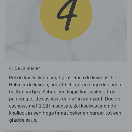
4. Saus maken
Pel de
en snijd grof. Rasp de
.
knoflook
limoenschil
Halveer de
, pers
uit en snijd de
limoen
1 helft
andere
in partjes. Schep een kopje
uit de
helft
kookwater
pan en giet de
dan af in een zeef. Doe de
cashews
met
,
en de
cashews
1-2tl limoensap
2el kookwater
in een hoge (maat)beker en pureer tot een
knoflook
gladde saus.