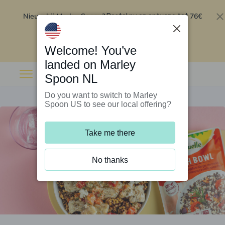
Nieuw bij Marley Spoon?
76€
Bestel nu en ontvang tot
korting op je eerste 5 boxen
.
Inwisselen
Welcome! You’ve
landed on Marley
Spoon NL
Do you want to switch to Marley
Spoon US to see our local offering?
Take me there
No thanks