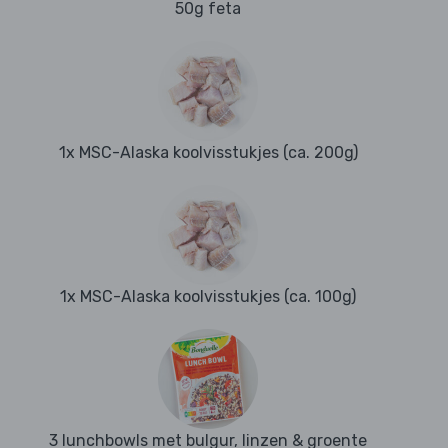
50g feta
1x MSC-Alaska koolvisstukjes (ca. 200g)
1x MSC-Alaska koolvisstukjes (ca. 100g)
3 lunchbowls met bulgur, linzen & groente