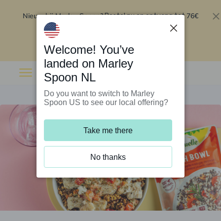
Nieuw bij Marley Spoon?
76€
Bestel nu en ontvang tot
korting op je eerste 5 boxen
.
Inwisselen
Welcome! You’ve
landed on Marley
Spoon NL
Do you want to switch to Marley
Spoon US to see our local offering?
Take me there
No thanks