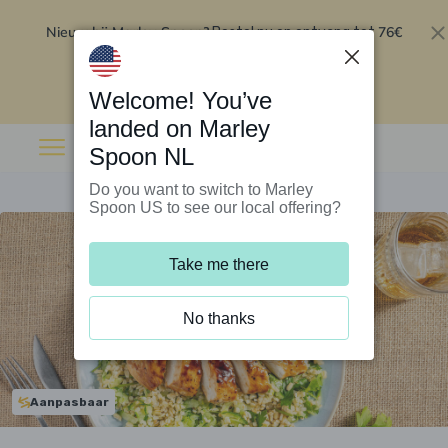
Nieuw bij Marley Spoon?
76€
Bestel nu en ontvang tot
korting op je eerste 5 boxen
.
Inwisselen
Welcome! You’ve
landed on Marley
Spoon NL
Do you want to switch to Marley
Spoon US to see our local offering?
Take me there
No thanks
Aanpasbaar