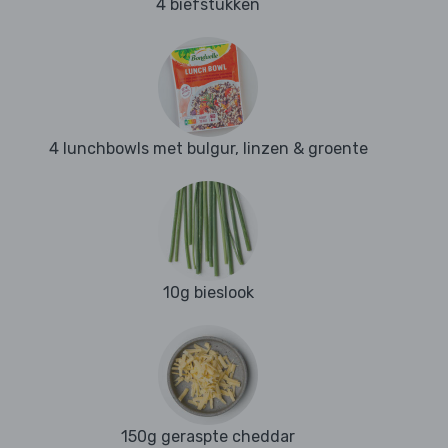
4 biefstukken
4 lunchbowls met bulgur, linzen & groente
10g bieslook
150g geraspte cheddar