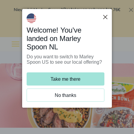
Nieuw bij Marley Spoon?
76€
Bestel nu en ontvang tot
korting op je eerste 5 boxen
.
Inwisselen
Welcome! You’ve
landed on Marley
Spoon NL
Do you want to switch to Marley
Spoon US to see our local offering?
Take me there
No thanks