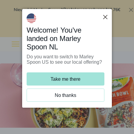
Nieuw bij Marley Spoon?
76€
Bestel nu en ontvang tot
korting op je eerste 5 boxen
.
Inwisselen
Welcome! You’ve
landed on Marley
Spoon NL
Do you want to switch to Marley
Spoon US to see our local offering?
Take me there
No thanks