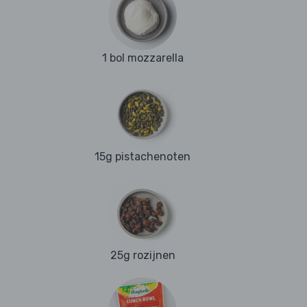
1 bol mozzarella
15g pistachenoten
25g rozijnen