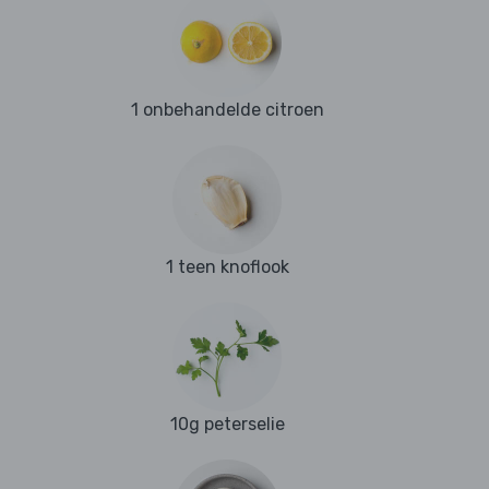
1 onbehandelde citroen
1 teen knoflook
10g peterselie